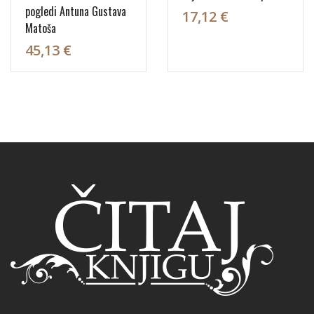
pogledi Antuna Gustava
17,12 €
Matoša
45,13 €