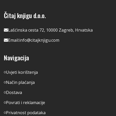
Čitaj knjigu d.o.o.
Lašćinska cesta 72, 10000 Zagreb, Hrvatska
Email:
info@citajknjigu.com
Navigacija
Uvjeti korištenja
Način plaćanja
Dostava
Povrati i reklamacije
Privatnost podataka