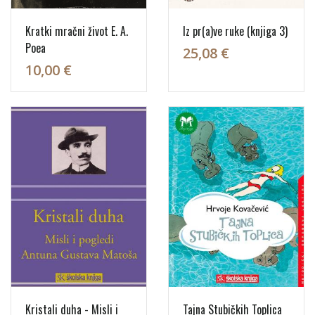
Kratki mračni život E. A.
Iz pr(a)ve ruke (knjiga 3)
Poea
25,08 €
10,00 €
Kristali duha - Misli i
Tajna Stubičkih Toplica