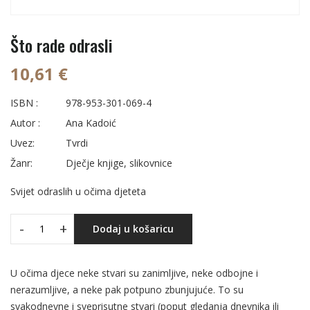
Što rade odrasli
10,61 €
ISBN :
978-953-301-069-4
Autor :
Ana Kadoić
Uvez:
Tvrdi
Žanr:
Dječje knjige, slikovnice
Svijet odraslih u očima djeteta
-
+
Dodaj u košaricu
U očima djece neke stvari su zanimljive, neke odbojne i
nerazumljive, a neke pak potpuno zbunjujuće. To su
svakodnevne i sveprisutne stvari (poput gledanja dnevnika ili