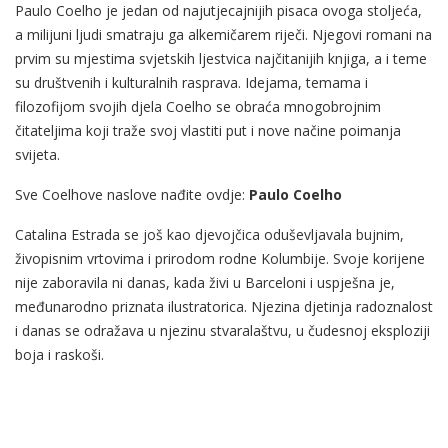
Paulo Coelho je jedan od najutjecajnijih pisaca ovoga stoljeća,
a milijuni ljudi smatraju ga alkemičarem riječi. Njegovi romani na
prvim su mjestima svjetskih ljestvica najčitanijih knjiga, a i teme
su društvenih i kulturalnih rasprava. Idejama, temama i
filozofijom svojih djela Coelho se obraća mnogobrojnim
čitateljima koji traže svoj vlastiti put i nove načine poimanja
svijeta.
Sve Coelhove naslove nađite ovdje:
Paulo Coelho
Catalina Estrada se još kao djevojčica oduševljavala bujnim,
živopisnim vrtovima i prirodom rodne Kolumbije. Svoje korijene
nije zaboravila ni danas, kada živi u Barceloni i uspješna je,
međunarodno priznata ilustratorica. Njezina djetinja radoznalost
i danas se odražava u njezinu stvaralaštvu, u čudesnoj eksploziji
boja i raskoši.