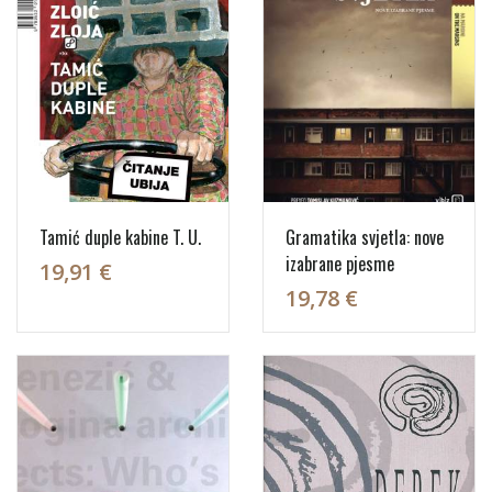
Tamić duple kabine T. U.
Gramatika svjetla: nove
izabrane pjesme
19,91 €
19,78 €