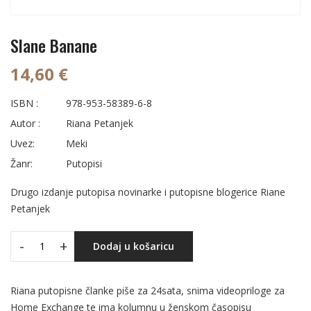
Slane Banane
14,60 €
ISBN :
978-953-58389-6-8
Autor :
Riana Petanjek
Uvez:
Meki
Žanr:
Putopisi
Drugo izdanje putopisa novinarke i putopisne blogerice Riane
Petanjek
-
+
Dodaj u košaricu
Riana putopisne članke piše za 24sata, snima videopriloge za
Home Exchange te ima kolumnu u ženskom časopisu