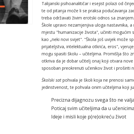
Talijanski psihoanalitičar i esejist polazi od či
te od pitanja može li se praksa podučavanja zado
treba održavati živim erotski odnos sa znanjem
Škole upravo nezamjenjiva uloga nastavnika, a n
mjestu "humanizacije života", učiniti mogućim 
kao „neki novi svijet". "Škola još uvijek može s
prijateljstva, intelektualna otkrića, eros", vjeruj
mogu spasiti školu – učiteljima. Promišlja što zn
otkriva da je dobar učitelj onaj koji otvara nove
sposoban preokrenuti učenikov život i proširiti
Školski sat
pohvala je školi koja ne prenosi samo 
jedinstvenost, te pohvala onim učiteljima koji j
Precizna dijagnozu svega što ne va
Poticaj svim učiteljima da u učenici
Ideje i misli koje p(re)okreću život