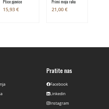
Ptice pjevice
Primi moju ruku
15,93 €
21,00 €
Pratite nas
enja
Facebook
ja
Linkedin
Instagram