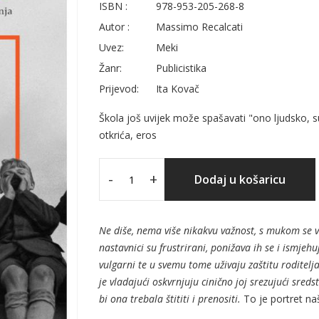
ISBN :
978-953-205-268-8
Autor :
Massimo Recalcati
Uvez:
Meki
Žanr:
Publicistika
Prijevod:
Ita Kovač
Škola još uvijek može spašavati "ono ljudsko, su
otkrića, eros
-
+
Dodaj u košaricu
Ne diše, nema više nikakvu važnost, s mukom se vu
nastavnici su frustrirani, ponižava ih se i ismjehuj
vulgarni te u svemu tome uživaju zaštitu roditelj
je vladajući oskvrnjuju cinično joj srezujući sreds
bi ona trebala štititi i prenositi.
To je portret na