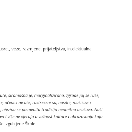
sret, veze, razmjene, prijateljstva, intelektualna
če, siromašna je, marginalizirana, zgrade joj se ruše,
e, učenici ne uče, rastreseni su, nasilni, mušićavi i
a, njezina se plemenita tradicija neumitno urušava. Naši
tva i više ne vjeruju u važnost kulture i obrazovanja koju
še izgubljene Škole.