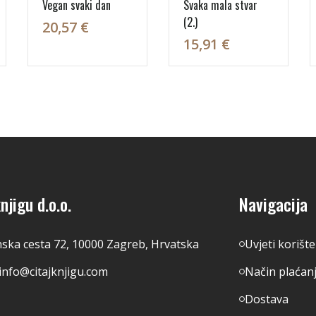
Vegan svaki dan
Svaka mala stvar
(2.)
20,57 €
15,91 €
njigu d.o.o.
Navigacija
nska cesta 72, 10000 Zagreb, Hrvatska
Uvjeti korišt
info@citajknjigu.com
Način plaćan
Dostava