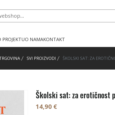
O PROJEKTU
O NAMA
KONTAKT
TRGOVINA
SVI PROIZVODI
ŠKOLSKI SAT: ZA EROTIČ
Školski sat: za erotičnost
14,90 €