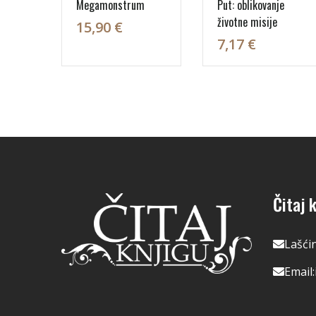
Megamonstrum
Put: oblikovanje
životne misije
15,90 €
7,17 €
Čitaj k
Lašći
Email: