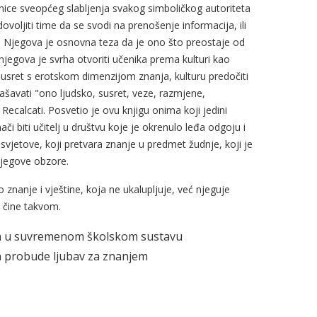
njenice sveopćeg slabljenja svakog simboličkog autoriteta
voljiti time da se svodi na prenošenje informacija, ili
. Njegova je osnovna teza da je ono što preostaje od
jegova je svrha otvoriti učenika prema kulturi kao
susret s erotskom dimenzijom znanja, kulturu predočiti
pašavati "ono ljudsko, susret, veze, razmjene,
e Recalcati. Posvetio je ovu knjigu onima koji jedini
ači biti učitelj u društvu koje je okrenulo leđa odgoju i
 svjetove, koji pretvara znanje u predmet žudnje, koji je
 njegove obzore.
znanje i vještine, koja ne ukalupljuje, već njeguje
u čine takvom.
lja u suvremenom školskom sustavu
ma probude ljubav za znanjem