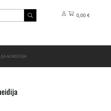
0,00 €
IJA ALMEIDIJA
eidija