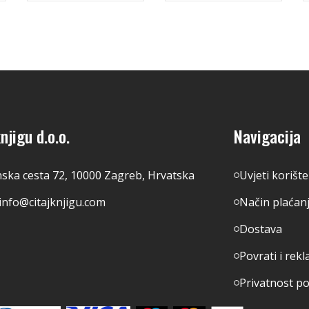
njigu d.o.o.
Navigacija
nska cesta 72, 10000 Zagreb, Hrvatska
Uvjeti korišt
info@citajknjigu.com
Način plaćan
Dostava
Povrati i rekl
Privatnost p