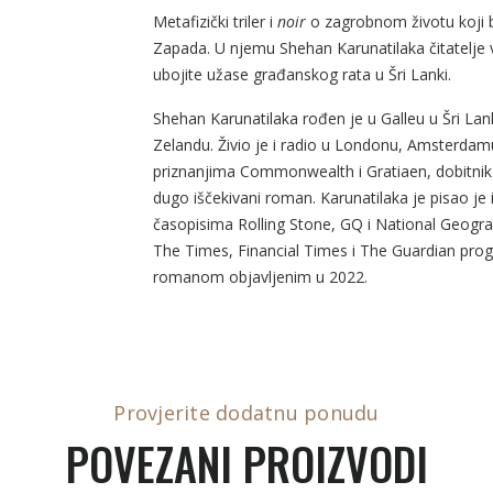
Metafizički triler i
noir
o zagrobnom životu koji bri
Zapada. U njemu Shehan Karunatilaka čitatelje v
ubojite užase građanskog rata u Šri Lanki.
Shehan Karunatilaka rođen je u Galleu u Šri La
Zelandu. Živio je i radio u Londonu, Amsterdam
priznanjima Commonwealth i Gratiaen, dobitnik 
dugo iščekivani roman. Karunatilaka je pisao je 
časopisima Rolling Stone, GQ i National Geograph
The Times, Financial Times i The Guardian progl
romanom objavljenim u 2022.
Provjerite dodatnu ponudu
POVEZANI PROIZVODI