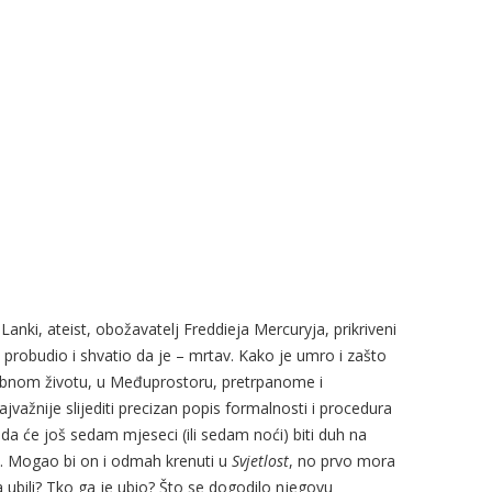
 Lanki, ateist, obožavatelj Freddieja Mercuryja, prikriveni
probudio i shvatio da je – mrtav. Kako je umro i zašto
obnom životu, u Međuprostoru, pretrpanome i
važnije slijediti precizan popis formalnosti i procedura
a će još sedam mjeseci (ili sedam noći) biti duh na
ot. Mogao bi on i odmah krenuti u
Svjetlost
, no prvo mora
ubili? Tko ga je ubio? Što se dogodilo njegovu