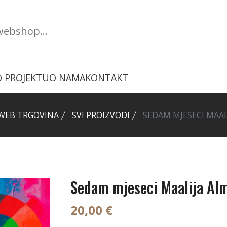
O PROJEKTU
O NAMA
KONTAKT
WEB TRGOVINA
SVI PROIZVODI
SEDAM MJESECI MAAL
Sedam mjeseci Maalija Alm
20,00 €