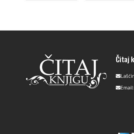
Čitaj k
Lašći
Email: