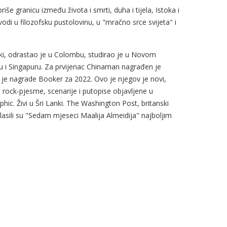
še granicu između života i smrti, duha i tijela, Istoka i
odi u filozofsku pustolovinu, u "mračno srce svijeta" i
nki, odrastao je u Colombu, studirao je u Novom
u i Singapuru. Za prvijenac Chinaman nagrađen je
je nagrade Booker za 2022. Ovo je njegov je novi,
i rock-pjesme, scenarije i putopise objavljene u
ic. Živi u Šri Lanki. The Washington Post, britanski
asili su "Sedam mjeseci Maalija Almeidija" najboljim