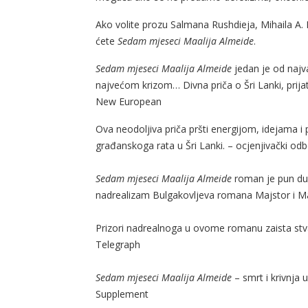
Ako volite prozu Salmana Rushdieja, Mihaila A.
ćete
Sedam mjeseci Maalija Almeide
.
Sedam mjeseci Maalija Almeide
jedan je od najv
najvećom krizom… Divna priča o Šri Lanki, prijat
New European
Ova neodoljiva priča pršti energijom, idejama i p
građanskoga rata u Šri Lanki. – ocjenjivački o
Sedam mjeseci Maalija Almeide
roman je pun duho
nadrealizam Bulgakovljeva romana Majstor i M
Prizori nadrealnoga u ovome romanu zaista stva
Telegraph
Sedam mjeseci Maalija Almeide
– smrt i krivnja u
Supplement