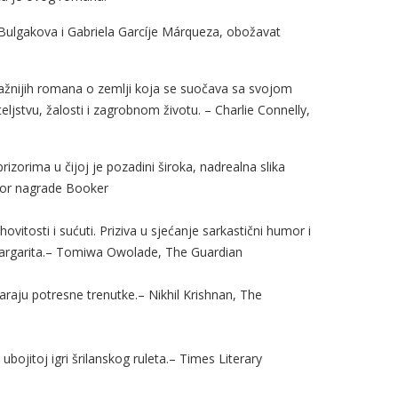
 Bulgakova i Gabriela Garcíje Márqueza, obožavat
ažnijih romana o zemlji koja se suočava sa svojom
eljstvu, žalosti i zagrobnom životu. – Charlie Connelly,
rizorima u čijoj je pozadini široka, nadrealna slika
dbor nagrade Booker
vitosti i sućuti. Priziva u sjećanje sarkastični humor i
argarita.– Tomiwa Owolade, The Guardian
raju potresne trenutke.– Nikhil Krishnan, The
 ubojitoj igri šrilanskog ruleta.– Times Literary