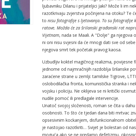
ljubavniku Dilanu i prijateljici Jaki? Može li im 
razotkrivaju zvjerstva počinjena na otoku? Te ć
to
nisu fotografije s ljetovanja. To su fotografije 
ratove. Možda će za šrilanski građanski rat napr
Vijetnam
, nada se Maali. A "Dolje" ga njegova obi
ni oni nisu svjesni da će mnogi dati sve od sebe n
njegova smrt tek početak pravog kaosa.
Uzbudljiv koktel magičnog realizma, povijesne fik
jednome od najmračnijih razdoblja šrilanske pov
zaraćene strane u zemlji: tamilske Tigrove, LTT
oslobodilačka fronta, komunistička stranka i nek
vojsku i policiju. Ne oklijeva se ni kritički osv
nudile pomoć ili predlagale intervencije.
Unatoč svojoj složenosti, roman se čita u dahu 
osobnosti. To što će tjedan dana biti mrtvac zn
opsesivnim kockanjem, disfunkcionalnom obitelji
je nastojao razotkriti… Svijet je bolestan od nasil
moguća ako se ne predamo defetizmu, okosnic