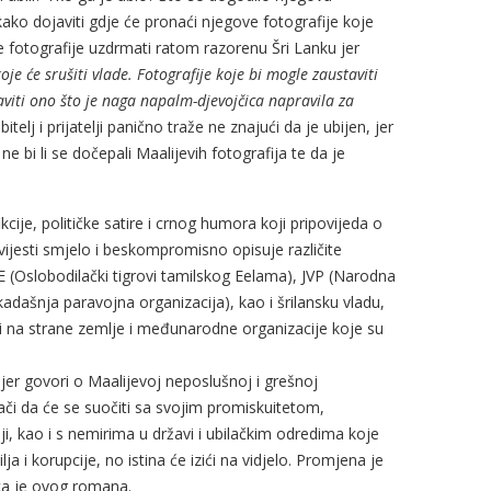
nekako dojaviti gdje će pronaći njegove fotografije koje
e fotografije uzdrmati ratom razorenu Šri Lanku jer
koje će srušiti vlade. Fotografije koje bi mogle zaustaviti
aviti ono što je naga napalm-djevojčica napravila za
telj i prijatelji panično traže ne znajući da je ubijen, jer
e bi li se dočepali Maalijevih fotografija te da je
cije, političke satire i crnog humora koji pripovijeda o
ijesti smjelo i beskompromisno opisuje različite
E (Oslobodilački tigrovi tamilskog Eelama), JVP (Narodna
adašnja paravojna organizacija), kao i šrilansku vladu,
rnuti na strane zemlje i međunarodne organizacije koje su
jer govori o Maalijevoj neposlušnoj i grešnoj
ači da će se suočiti sa svojim promiskuitetom,
, kao i s nemirima u državi i ubilačkim odredima koje
ja i korupcije, no istina će izići na vidjelo. Promjena je
a je ovog romana.