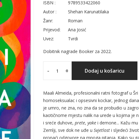
ISBN :
9789533422060
Autor :
Shehan Karunatilaka
Žanr:
Roman
Prijevod:
Ana Josić
Uvez:
Tvrdi
Dobitnik nagrade Booker za 2022.
-
+
Dodaj u košaricu
Maali Almeida, profesionalni ratni fotograf u Šri
homoseksualac i opsesivni kockar, jednog dana 
je umro, ne zna, no zna da se probudio u zagr
kaotičnome mjestu nalik na urede u kojima je naj
i sreće duhove,
prete
,
yake
i demone... Kažu mu d
Zemlji, sve dok ne uđe u
Svjetlost
i sljedeći živ
pronaći odgovore na mnoga pitanja. Kako su ga 