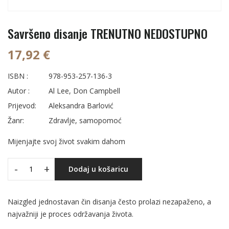
Savršeno disanje TRENUTNO NEDOSTUPNO
17,92 €
ISBN :
978-953-257-136-3
Autor :
Al Lee, Don Campbell
Prijevod:
Aleksandra Barlović
Žanr:
Zdravlje, samopomoć
Mijenjajte svoj život svakim dahom
-
+
Dodaj u košaricu
Naizgled jednostavan čin disanja često prolazi nezapaženo, a
najvažniji je proces održavanja života.