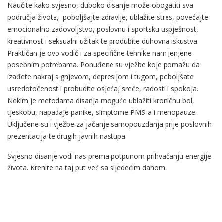
Naučite kako svjesno, duboko disanje može obogatiti sva
područja života, poboljšajte zdravlje, ublažite stres, povećajte
emocionalno zadovoljstvo, poslovnu i sportsku uspješnost,
kreativnost i seksualni užitak te produbite duhovna iskustva.
Praktičan je ovo vodič i za specifične tehnike namijenjene
posebnim potrebama. Ponuđene su vježbe koje pomažu da
izađete nakraj s gnjevom, depresijom i tugom, poboljšate
usredotočenost i probudite osjećaj sreće, radosti i spokoja.
Nekim je metodama disanja moguće ublažiti kroničnu bol,
tjeskobu, napadaje panike, simptome PMS-a i menopauze.
Uključene su i vježbe za jačanje samopouzdanja prije poslovnih
prezentacija te drugih javnih nastupa.
Svjesno disanje vodi nas prema potpunom prihvaćanju energije
života. Krenite na taj put već sa sljedećim dahom.