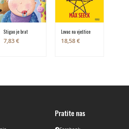
Stigao je brat
Lovac na vještice
7,83 €
18,58 €
Pratite nas