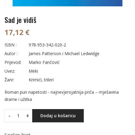
Sad je vidiš
17,12 €
ISBN :
978-953-342-020-2
Autor :
James Patterson i Michael Ledwidge
Prijevod:
Marko Fančović
Uvez:
Meki
Žanr:
Krimići, trileri
Roman pun napetosti - najnevjerojatnija priča – mješavina
drame i užitka
-
+
Dodaj u košaricu
Savršen život