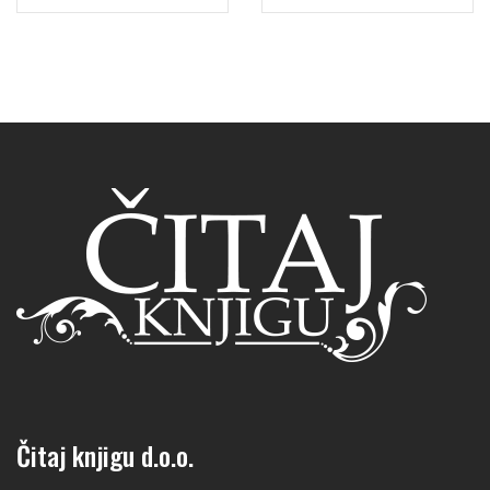
Čitaj knjigu d.o.o.