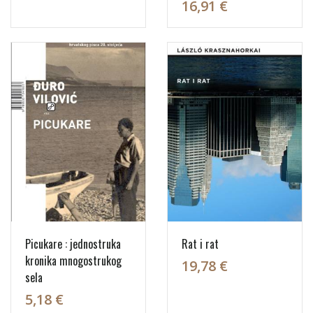
16,91 €
Picukare : jednostruka
Rat i rat
kronika mnogostrukog
19,78 €
sela
5,18 €