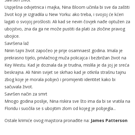
Uspješna odvjetnica i majka, Nina Bloom učinila bi sve da zaštiti
život koji je izgradila u New Yorku: ako treba, i svojoj će kćeri
lagati o svojoj prošlosti. Ali kad se nevin čovjek nađe optužen za
ubojstvo, zna da ga ne može pustiti da plati za zločine pravog
ubojice.
Savršena laž
Ninin tajni život započeo je prije osamnaest godina. Imala je
prekrasno tijelo, privlačnog muža policajca i bezbrižan život na
Key Westu. Kad je doznala da je trudna, mislila je da joj je sreća
beskrajna. Ali Ninin svijet se skrhao kad je otkrila strašnu tajnu
zbog koje je morala pobjeći i promijeniti identitet kako bi
sačuvala život.
Savršen način za smrt
Mnogo godina poslije, Nina riskira sve što ima da bi se vratila na
Floridu i suočila se s ubojitim zlom od kojeg je pobjegla...
Ostale krimiće ovog majstora pronađite na:
James Patterson