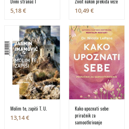
Divni stranac I
Život nakon prekida veze
5,18 €
10,49 €
Molim te, zapiši T. U.
Kako upoznati sebe:
priručnik za
13,14 €
samootkrivanje