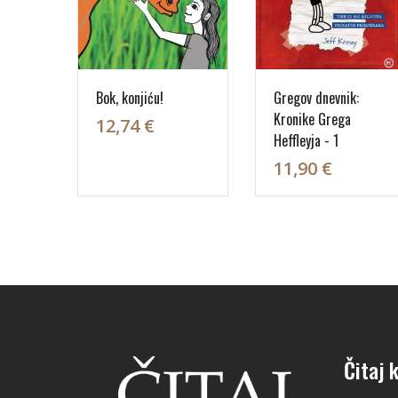
Bok, konjiću!
Gregov dnevnik:
Kronike Grega
12,74 €
Heffleyja - 1
11,90 €
Čitaj k