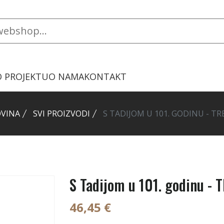
O PROJEKTU
O NAMA
KONTAKT
VINA
SVI PROIZVODI
S TADIJOM U 101. GODINU -
S Tadijom u 101. godinu
46,45 €