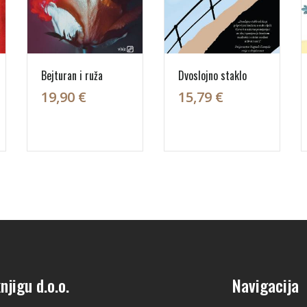
Bejturan i ruža
Dvoslojno staklo
19,90 €
15,79 €
njigu d.o.o.
Navigacija