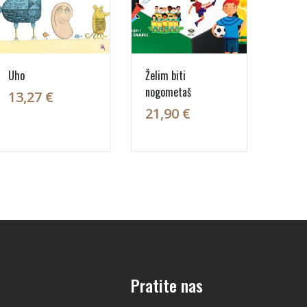
Uho
Želim biti
nogometaš
13,27 €
21,90 €
Pratite nas