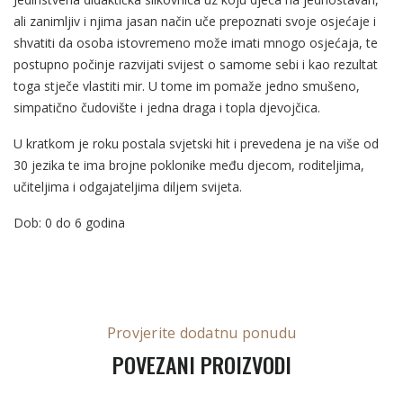
ali zanimljiv i njima jasan način uče prepoznati svoje osjećaje i
shvatiti da osoba istovremeno može imati mnogo osjećaja, te
postupno počinje razvijati svijest o samome sebi i kao rezultat
toga stječe vlastiti mir. U tome im pomaže jedno smušeno,
simpatično čudovište i jedna draga i topla djevojčica.
U kratkom je roku postala svjetski hit i prevedena je na više od
30 jezika te ima brojne poklonike među djecom, roditeljima,
učiteljima i odgajateljima diljem svijeta.
Dob: 0 do 6 godina
Provjerite dodatnu ponudu
POVEZANI PROIZVODI