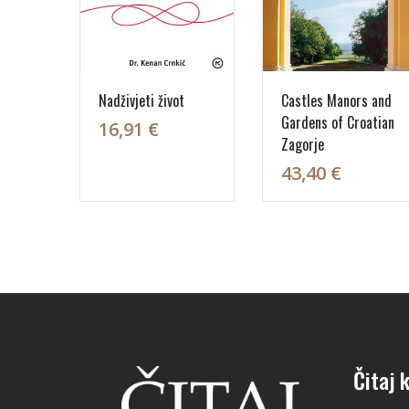
Nadživjeti život
Castles Manors and
Gardens of Croatian
16,91 €
Zagorje
43,40 €
Čitaj k