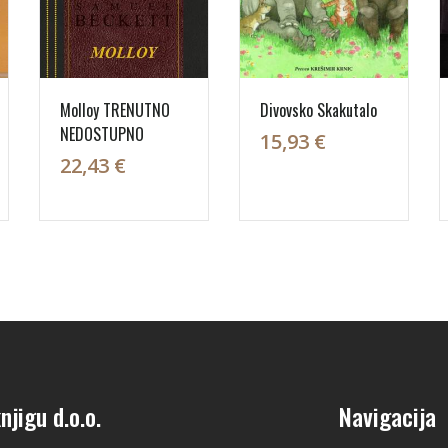
Molloy TRENUTNO
Divovsko Skakutalo
NEDOSTUPNO
15,93 €
22,43 €
njigu d.o.o.
Navigacija