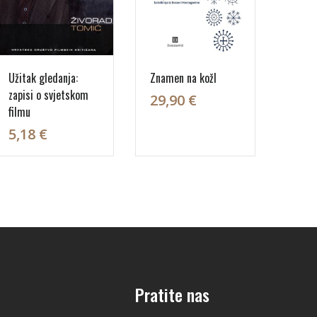
Užitak gledanja:
Znamen na kožI
zapisi o svjetskom
29,90 €
filmu
5,18 €
Pratite nas