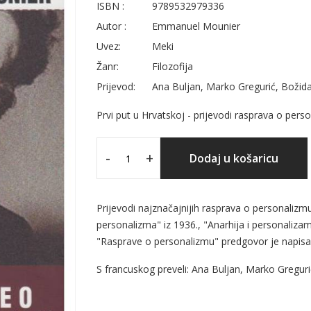
ISBN :
9789532979336
Autor :
Emmanuel Mounier
Uvez:
Meki
Žanr:
Filozofija
Prijevod:
Ana Buljan, Marko Gregurić, Božida
Prvi put u Hrvatskoj - prijevodi rasprava o p
-
+
Dodaj u košaricu
Prijevodi najznačajnijih rasprava o personaliz
personalizma" iz 1936., "Anarhija i personalizam"
"Rasprave o personalizmu" predgovor je napisa
S francuskog preveli: Ana Buljan, Marko Greguri