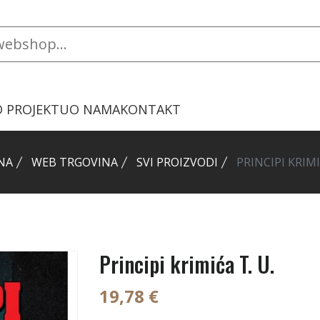
O PROJEKTU
O NAMA
KONTAKT
NA
WEB TRGOVINA
SVI PROIZVODI
PRINCIPI KRIMI
Principi krimića T. U.
19,78 €