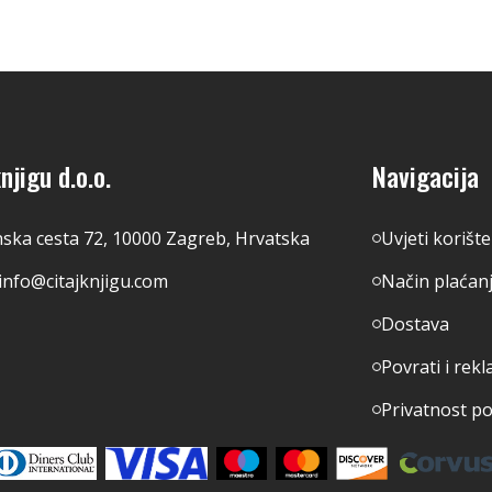
njigu d.o.o.
Navigacija
nska cesta 72, 10000 Zagreb, Hrvatska
Uvjeti korišt
info@citajknjigu.com
Način plaćan
Dostava
Povrati i rekl
Privatnost p