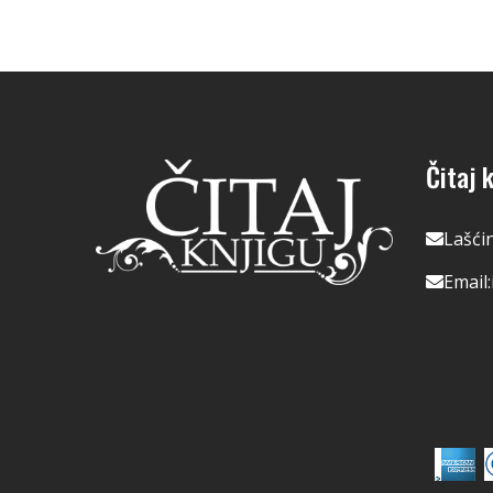
Čitaj k
Lašći
Email: