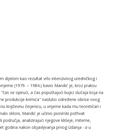
m dijelom kao rezultat vrlo intenzivnog uredničkog i
vrijeme (1979. – 1984.) bavio Mandić je, kroz praksu
 "čas se opirući, a čas popuštajući bujici slučaja koja na
ne produkcije krimića" naslutio određene obrise ovog
tnu književnu činjenicu, u vrijeme kada mu teoretičari i
imalo skloni, Mandić je učinio pionirski pothvat
i područja, analizirajući njegove klišeje, miteme,
deset godina nakon objavljivanja prvog izdanja
- a
u