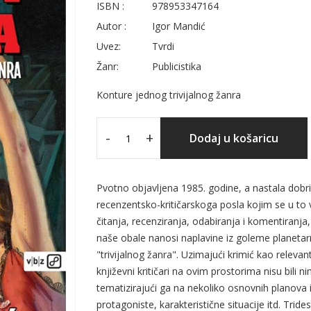
ISBN :
978953347164
Autor :
Igor Mandić
Uvez:
Tvrdi
Žanr:
Publicistika
Konture jednog trivijalnog žanra
-
+
Dodaj u košaricu
Pvotno objavljena 1985. godine, a nastala dobri
recenzentsko-kritičarskoga posla kojim se u to 
čitanja, recenziranja, odabiranja i komentiranja,
naše obale nanosi naplavine iz goleme planetar
"trivijalnog žanra". Uzimajući krimić kao relevan
književni kritičari na ovim prostorima nisu bili n
tematizirajući ga na nekoliko osnovnih planova il
protagoniste, karakteristične situacije itd. Tri