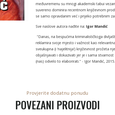
međuvremenu su mnogi akademski tabui vezani u
suvereno dominira recentnom književnom produkci
se samo opravdanim već i prijeko potrebnim za
Sve naslove autora nađite na:
Igor Mandić
"Danas, na bespućima kriminalističkoga divljaštv
reklamira svoje mjesto i važnost kao relevantna k
sveukupna (i ‘najelitnija’) književnost prožeta nj
objašnjavati i dokazivati jer je i sama stvarnost
(nas) odvelo to elaborirati." - Igor Mandić, 2015.
Provjerite dodatnu ponudu
POVEZANI PROIZVODI