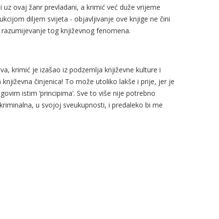
z ovaj žanr prevladani, a krimić već duže vrijeme
jom diljem svijeta - objavljivanje ove knjige ne čini
 razumijevanje tog književnog fenomena.
a, krimić je izašao iz podzemlja književne kulture i
njiževna činjenica! To može utoliko lakše i prije, jer je
egovim istim ‘principima’. Sve to više nije potrebno
 kriminalna, u svojoj sveukupnosti, i predaleko bi me