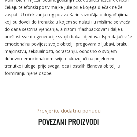
čekaju telefonski poziv majke Julie prije kojega dječak ne želi
zaspati. U očekivanju tog poziva Karin razmišlja o događajiima
koji su doveli do trenutka u kojem se nalazi i u mislima se vraća
do dana sestrina vjenčanja, a nizom "flashbackova" i dalje u
prošlost sve do generacije svojih baka i djedova. Ispredajući više
emocionalnu povijest svoje obitelji, progovara o ljubavi, braku,
majčinstvu, seksualnosti, odrastanju, odnosno o svojem
duhovno-emocionalnom svijetu ukazujući na prijelomne
trenutke i uloge, prije svega, oca i ostalih članova obitelji u
formiranju njene osobe.
Provjerite dodatnu ponudu
POVEZANI PROIZVODI