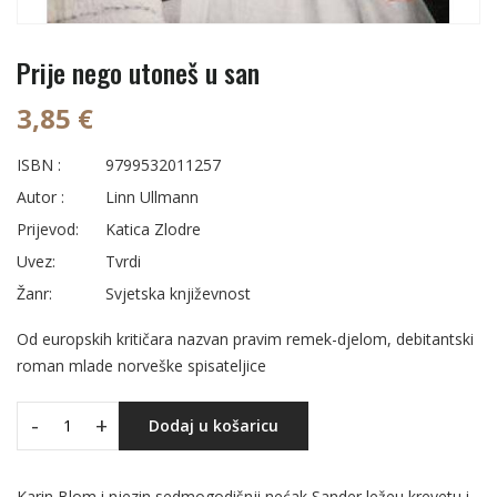
Prije nego utoneš u san
3,85 €
ISBN :
9799532011257
Autor :
Linn Ullmann
Prijevod:
Katica Zlodre
Uvez:
Tvrdi
Žanr:
Svjetska književnost
Od europskih kritičara nazvan pravim remek-djelom, debitantski
roman mlade norveške spisateljice
-
+
Dodaj u košaricu
Karin Blom i njezin sedmogodišnji nećak Sander ležeu krevetu i