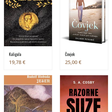
Kaligula
Čovjek
19,78 €
25,00 €