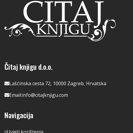
Čitaj knjigu d.o.o.
Lašćinska cesta 72, 10000 Zagreb, Hrvatska
Email:
info@citajknjigu.com
Navigacija
Uvjeti korištenja