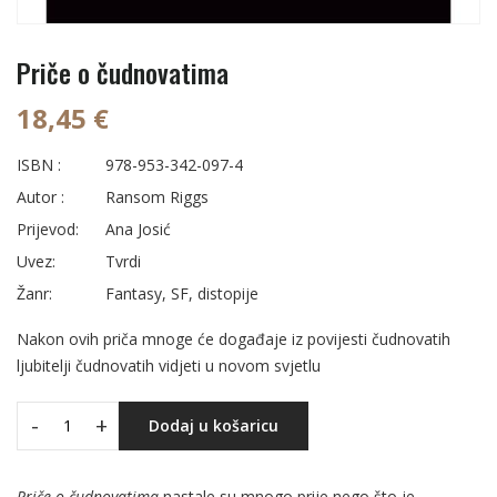
Priče o čudnovatima
18,45 €
ISBN :
978-953-342-097-4
Autor :
Ransom Riggs
Prijevod:
Ana Josić
Uvez:
Tvrdi
Žanr:
Fantasy, SF, distopije
Nakon ovih priča mnoge će događaje iz povijesti čudnovatih
ljubitelji čudnovatih vidjeti u novom svjetlu
-
+
Dodaj u košaricu
Priče o čudnovatima
nastale su mnogo prije nego što je