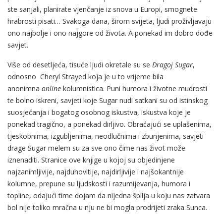
ste sanjali, planirate vjenčanje iz snova u Europi, smognete
hrabrosti pisati… Svakoga dana, širom svijeta, ljudi proživljavaju
ono najbolje i ono najgore od života. A ponekad im dobro dođe
savjet.
Više od desetljeća, tisuće ljudi okretale su se
Dragoj Sugar
,
odnosno Cheryl Strayed koja je u to vrijeme bila
anonimna
online
kolumnistica. Puni humora i životne mudrosti
te bolno iskreni, savjeti koje Sugar nudi satkani su od istinskog
suosjećanja i bogatog osobnog iskustva, iskustva koje je
ponekad tragično, a ponekad dirljivo. Obraćajući se uplašenima,
tjeskobnima, izgubljenima, neodlučnima i zbunjenima, savjeti
drage Sugar melem su za sve ono čime nas život može
iznenaditi. Stranice ove knjige u kojoj su objedinjene
najzanimljivije, najduhovitije, najdirljivije i najšokantnije
kolumne, prepune su ljudskosti i razumijevanja, humora i
topline, odajući time dojam da nijedna špilja u koju nas zatvara
bol nije toliko mračna u nju ne bi mogla prodrijeti zraka Sunca.