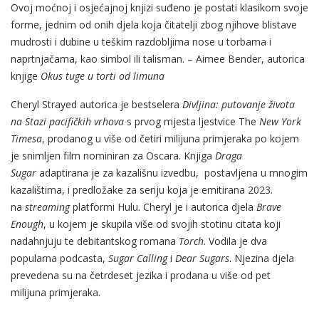
Ovoj moćnoj i osjećajnoj knjizi suđeno je postati klasikom svoje
forme, jednim od onih djela koja čitatelji zbog njihove blistave
mudrosti i dubine u teškim razdobljima nose u torbama i
naprtnjačama, kao simbol ili talisman. – Aimee Bender, autorica
knjige
Okus tuge u torti od limuna
Cheryl Strayed autorica je bestselera
Divljina: putovanje života
na Stazi pacifičkih vrhova
s prvog mjesta ljestvice The
New York
Timesa
, prodanog u više od četiri milijuna primjeraka po kojem
je snimljen film nominiran za Oscara. Knjiga
Draga
Sugar
adaptirana je za kazališnu izvedbu, postavljena u mnogim
kazalištima, i predložake za seriju koja je emitirana 2023.
na
streaming
platformi Hulu. Cheryl je i autorica djela
Brave
Enough
, u kojem je skupila više od svojih stotinu citata koji
nadahnjuju te debitantskog romana
Torch
. Vodila je dva
popularna podcasta,
Sugar Calling
i
Dear Sugars
. Njezina djela
prevedena su na četrdeset jezika i prodana u više od pet
milijuna primjeraka.