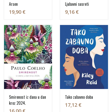
Arsen
Ljubavni susreti
19,90 €
9,16 €
Smirenost iz dana u dan
Tako zabavno doba
kroz 2024.
17,12 €
16,00 €