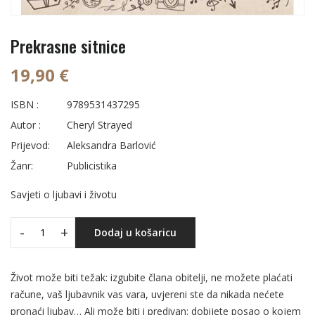
Prekrasne sitnice
19,90 €
ISBN :
9789531437295
Autor :
Cheryl Strayed
Prijevod:
Aleksandra Barlović
Žanr:
Publicistika
Savjeti o ljubavi i životu
-
+
Dodaj u košaricu
Život može biti težak: izgubite člana obitelji, ne možete plaćati
račune, vaš ljubavnik vas vara, uvjereni ste da nikada nećete
pronaći ljubav… Ali može biti i predivan: dobijete posao o kojem