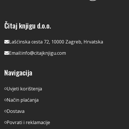
Čitaj knjigu d.o.o.
Lašćinska cesta 72, 10000 Zagreb, Hrvatska
Email:
info@citajknjigu.com
Navigacija
Uvjeti korištenja
Način plaćanja
Dostava
Povrati i reklamacije