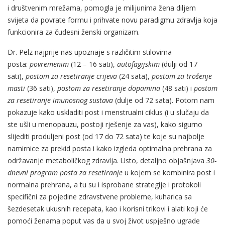
i društvenim mrežama, pomogla je milijunima žena diljem
svijeta da povrate formu i prihvate novu paradigmu zdravlja koja
funkcionira za čudesni ženski organizam.
Dr. Pelz najprije nas upoznaje s različitim stilovima
posta:
povremenim
(12 – 16 sati),
autofagijskim
(dulji od 17
sati),
postom za resetiranje crijeva
(24 sata),
postom za trošenje
masti
(36 sati),
postom za resetiranje dopamina
(48 sati) i
postom
za resetiranje imunosnog sustava
(dulje od 72 sata). Potom nam
pokazuje kako uskladiti post i menstrualni ciklus (i u slučaju da
ste ušli u menopauzu, postoji rješenje za vas), kako sigurno
slijediti produljeni post (od 17 do 72 sata) te koje su najbolje
namirnice za prekid posta i kako izgleda optimalna prehrana za
održavanje metaboličkog zdravlja. Usto, detaljno objašnjava
30-
dnevni program posta za resetiranje
u kojem se kombinira post i
normalna prehrana, a tu su i isprobane strategije i protokoli
specifični za poje­dine zdravstvene probleme, kuharica sa
šezdesetak ukusnih recepata, kao i korisni trikovi i alati koji će
pomoći ženama poput vas da u svoj život uspješno ugrade