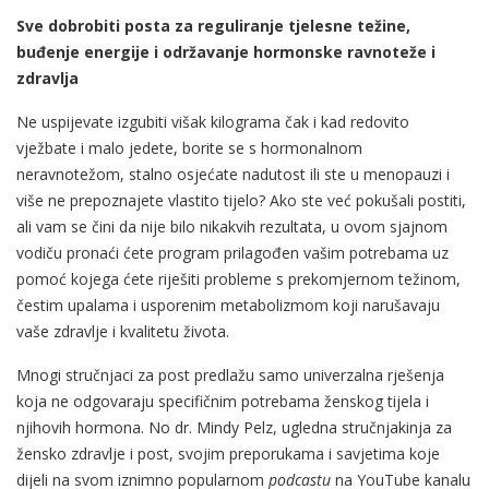
Sve dobrobiti posta za reguliranje tjelesne težine,
buđenje energije i održavanje hormonske ravnoteže i
zdravlja
Ne uspijevate izgubiti višak kilograma čak i kad redovito
vježbate i malo jedete, borite se s hormonalnom
neravnotežom, stalno osjećate nadutost ili ste u menopauzi i
više ne prepoznajete vlastito tijelo? Ako ste već pokušali postiti,
ali vam se čini da nije bilo nikakvih rezultata, u ovom sjajnom
vodiču pronaći ćete program prilagođen vašim potrebama uz
pomoć kojega ćete riješiti probleme s prekomjernom težinom,
čestim upalama i usporenim metabolizmom koji narušavaju
vaše zdravlje i kvalitetu života.
Mnogi stručnjaci za post predlažu samo univerzalna rješenja
koja ne odgovaraju specifičnim potrebama ženskog tijela i
njihovih hormona. No dr. Mindy Pelz, ugledna stručnjakinja za
žensko zdravlje i post, svojim preporukama i savjetima koje
dijeli na svom iznimno popularnom
podcastu
na YouTube kanalu