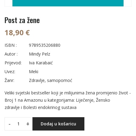
Post za žene
18,90 €
ISBN :
9789535206880
Autor :
Mindy Pelz
Prijevod:
Iva Karabaić
Uvez:
Meki
Žanr:
Zdravlje, samopomoć
Veliki svjetski bestseller koji je milijunima žena promijenio život -
Broj 1 na Amazonu u kategorijama: Liječenje, Žensko
zdravlje i Bolesti endokrinog sustava
-
+
Dodaj u košaricu