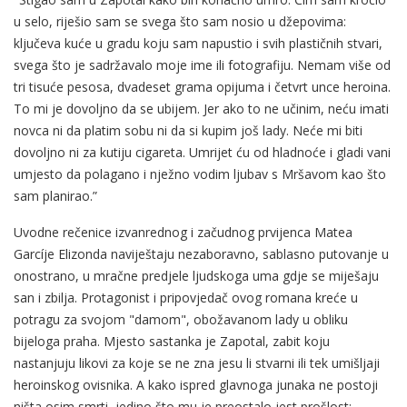
u selo, riješio sam se svega što sam nosio u džepovima:
ključeva kuće u gradu koju sam napustio i svih plastičnih stvari,
svega što je sadržavalo moje ime ili fotografiju. Nemam više od
tri tisuće pesosa, dvadeset grama opijuma i četvrt unce heroina.
To mi je dovoljno da se ubijem. Jer ako to ne učinim, neću imati
novca ni da platim sobu ni da si kupim još lady. Neće mi biti
dovoljno ni za kutiju cigareta. Umrijet ću od hladnoće i gladi vani
umjesto da polagano i nježno vodim ljubav s Mršavom kao što
sam planirao.”
Uvodne rečenice izvanrednog i začudnog prvijenca Matea
Garcíje Elizonda naviještaju nezaboravno, sablasno putovanje u
onostrano, u mračne predjele ljudskoga uma gdje se miješaju
san i zbilja. Protagonist i pripovjedač ovog romana kreće u
potragu za svojom "damom", obožavanom lady u obliku
bijeloga praha. Mjesto sastanka je Zapotal, zabit koju
nastanjuju likovi za koje se ne zna jesu li stvarni ili tek umišljaji
heroinskog ovisnika. A kako ispred glavnoga junaka ne postoji
ništa osim smrti, jedino što mu je preostalo jest prošlost: