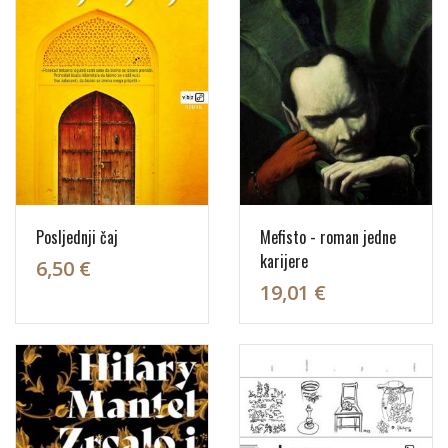
Posljednji čaj
Mefisto - roman jedne
karijere
6,50 €
19,01 €