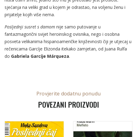
sjećanja na veliki grad u kojem je odrastao, na voljenu ženu i
prijatelje kojih više nema.
Posljednji susret s damom
nije samo putovanje u
fantazmagorični svijet heroinskog ovisnika, nego i osobna
posveta velikanima hispanoameričke književnosti čiji je utjecaj u
rečenicama Garcíje Elizonda itekako zamjetan, od Juana Rulfa
do
Gabriela Garcíje Márqueza
.
Provjerite dodatnu ponudu
POVEZANI PROIZVODI