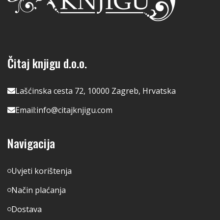
Čitaj knjigu d.o.o.
Lašćinska cesta 72, 10000 Zagreb, Hrvatska
Email:
info@citajknjigu.com
Navigacija
Uvjeti korištenja
Način plaćanja
Dostava