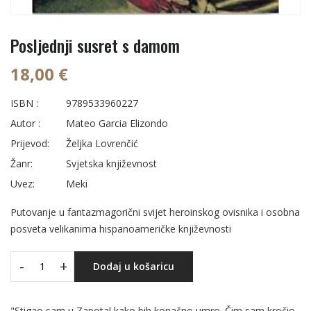
Posljednji susret s damom
18,00 €
ISBN :
9789533960227
Autor :
Mateo Garcia Elizondo
Prijevod:
Željka Lovrenčić
Žanr:
Svjetska književnost
Uvez:
Meki
Putovanje u fantazmagorični svijet heroinskog ovisnika i osobna
posveta velikanima hispanoameričke književnosti
-
+
Dodaj u košaricu
"Stigao sam u Zapotal kako bih konačno umro. Čim sam kročio