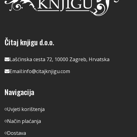
Čitaj knjigu d.o.o.
Lašćinska cesta 72, 10000 Zagreb, Hrvatska
Email:
info@citajknjigu.com
Navigacija
Uvjeti korištenja
Način plaćanja
Dostava