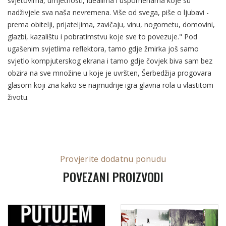
svjetovima, umjetnosti, idealima i uspomenama koje su
nadživjele sva naša nevremena. Više od svega, piše o ljubavi -
prema obitelji, prijateljima, zavičaju, vinu, nogometu, domovini,
glazbi, kazalištu i pobratimstvu koje sve to povezuje." Pod
ugašenim svjetlima reflektora, tamo gdje žmirka još samo
svjetlo kompjuterskog ekrana i tamo gdje čovjek biva sam bez
obzira na sve množine u koje je uvršten, Šerbedžija progovara
glasom koji zna kako se najmudrije igra glavna rola u vlastitom
životu.
Provjerite dodatnu ponudu
POVEZANI PROIZVODI