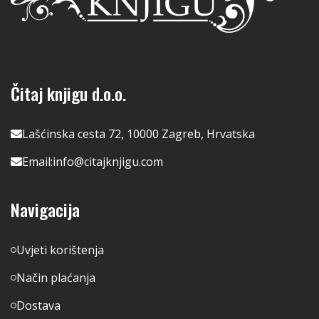
Čitaj knjigu d.o.o.
Lašćinska cesta 72, 10000 Zagreb, Hrvatska
Email:
info@citajknjigu.com
Navigacija
Uvjeti korištenja
Način plaćanja
Dostava