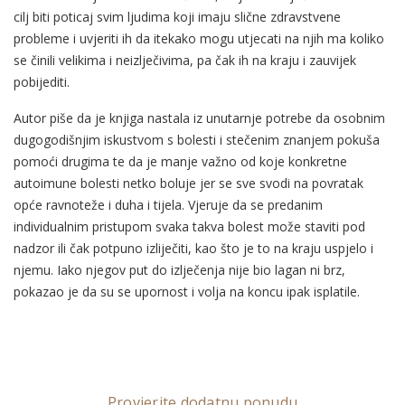
cilj biti poticaj svim ljudima koji imaju slične zdravstvene
probleme i uvjeriti ih da itekako mogu utjecati na njih ma koliko
se činili velikima i neizlječivima, pa čak ih na kraju i zauvijek
pobijediti.
Autor piše da je knjiga nastala iz unutarnje potrebe da osobnim
dugogodišnjim iskustvom s bolesti i stečenim znanjem pokuša
pomoći drugima te da je manje važno od koje konkretne
autoimune bolesti netko boluje jer se sve svodi na povratak
opće ravnoteže i duha i tijela. Vjeruje da se predanim
individualnim pristupom svaka takva bolest može staviti pod
nadzor ili čak potpuno izliječiti, kao što je to na kraju uspjelo i
njemu. Iako njegov put do izlječenja nije bio lagan ni brz,
pokazao je da su se upornost i volja na koncu ipak isplatile.
Provjerite dodatnu ponudu