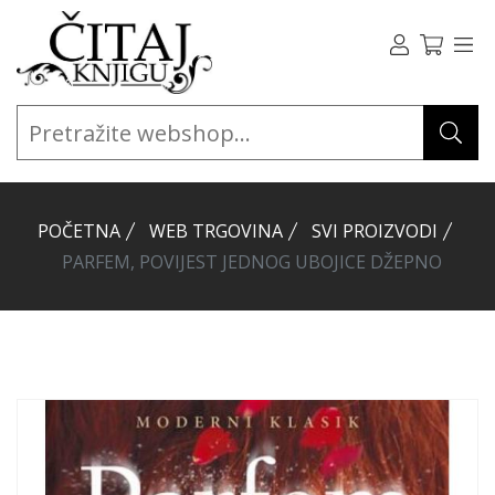
POČETNA
WEB TRGOVINA
SVI PROIZVODI
PARFEM, POVIJEST JEDNOG UBOJICE DŽEPNO