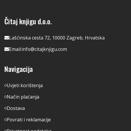
Čitaj knjigu d.o.o.
Lašćinska cesta 72, 10000 Zagreb, Hrvatska
Email:
info@citajknjigu.com
Navigacija
Uvjeti korištenja
Način plaćanja
Dostava
Povrati i reklamacije
Privatnost podataka