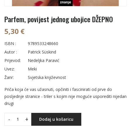
Parfem, povijest jednog ubojice DŽEPNO
5,30 €
ISBN :
9789533248660
Autor :
Patrick Süskind
Prijevod:
Nedeljka Paravić
Uvez:
Meki
Žanr:
Svjetska književnost
Priča koja će vas užasnuti, opčiniti i fascinirati od prve do
posljednje stranice - triler s kojim nije moguće usporediti nijedan
drugi
-
+
Dodaj u košaricu