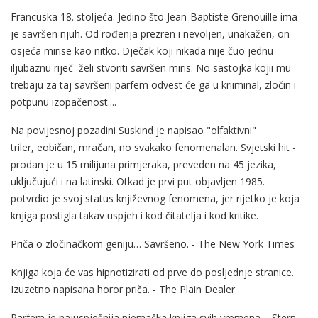
Francuska 18. stoljeća. Jedino što Jean-Baptiste Grenouille ima
je savršen njuh. Od rođenja prezren i nevoljen, unakažen, on
osjeća mirise kao nitko. Dječak koji nikada nije čuo jednu
iljubaznu riječ želi stvoriti savršen miris. No sastojka kojii mu
trebaju za taj savršeni parfem odvest će ga u kriiminal, zločin i
potpunu izopačenost....
Na povijesnoj pozadini Süskind je napisao "olfaktivni"
triler, eobičan, mračan, no svakako fenomenalan. Svjetski hit -
prodan je u 15 milijuna primjeraka, preveden na 45 jezika,
uključujući i na latinski. Otkad je prvi put objavljen 1985.
potvrdio je svoj status književnog fenomena, jer rijetko je koja
knjiga postigla takav uspjeh i kod čitatelja i kod kritike.
Priča o zločinačkom geniju… Savršeno. - The New York Times
Knjiga koja će vas hipnotizirati od prve do posljednje stranice.
Izuzetno napisana horor priča. - The Plain Dealer
Parfem je najuspješnija njemačka knjiga svih vremena. - Stern