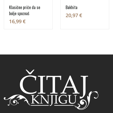
Klasične priče da se
Bakhita
bolje spoznaš
20,97 €
16,99 €