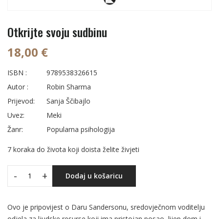
Otkrijte svoju sudbinu
18,00 €
ISBN :
9789538326615
Autor :
Robin Sharma
Prijevod:
Sanja Ščibajlo
Uvez:
Meki
Žanr:
Popularna psihologija
7 koraka do života koji doista želite živjeti
-
+
Dodaj u košaricu
Ovo je pripovijest o Daru Sandersonu, sredovječnom voditelju
odjela za ljudske resurse koji ima pristojan posao, lijep dom i