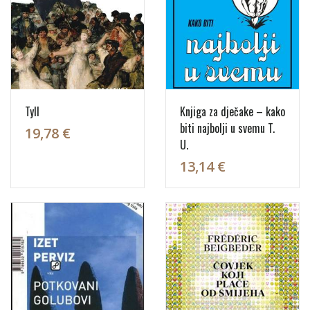
Tyll
Knjiga za dječake – kako
biti najbolji u svemu T.
19,78 €
U.
13,14 €