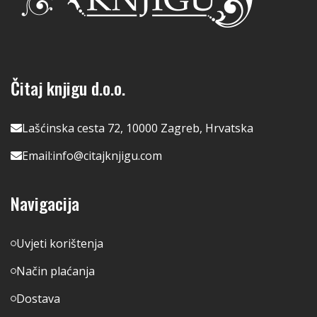
Čitaj knjigu d.o.o.
Lašćinska cesta 72, 10000 Zagreb, Hrvatska
Email:
info@citajknjigu.com
Navigacija
Uvjeti korištenja
Način plaćanja
Dostava