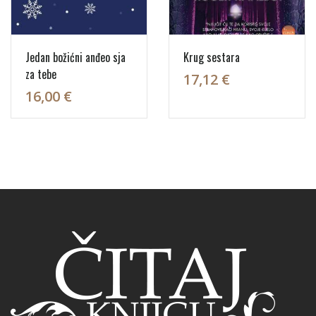
Jedan božićni anđeo sja
Krug sestara
za tebe
17,12 €
16,00 €