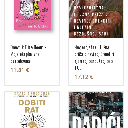
Dnevnik Elize Boom -
Nevjerojatna i tužna
Moja eksplozivna
priča o nevinoj Erendiri i
pustolovina
njezinoj bezdušnoj babi
T.U.
11,81 €
17,12 €