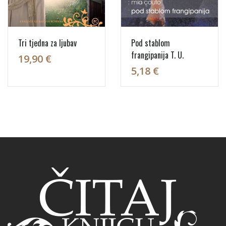
Tri tjedna za ljubav
Pod stablom
frangipanija T. U.
19,90 €
5,18 €