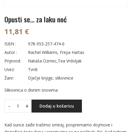
Opusti se... za laku noć
11,81 €
ISBN :
978-953-257-474-6
Autor :
Rachel Williams, Freya Hartas
Prijevod:
Nataša Ozmec,Tea Vrdoljak
Uvez:
Tvrdi
Žanr:
Dječje knjige, slikovnice
Slikovnica o divnim snovima
-
+
Dodaj u košaricu
Kad sunce zađe tražimo smiraj, pospremamo dojmove i
događaje toga dana i spremamo se na počinak. No, kad nebom