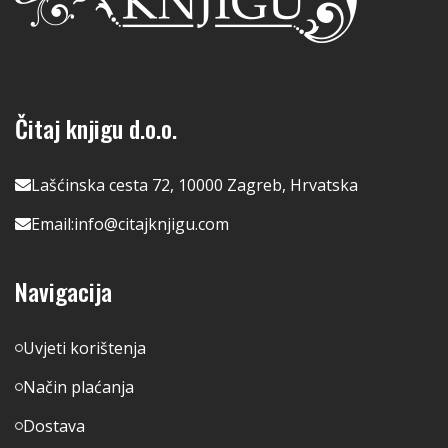
Čitaj knjigu d.o.o.
Lašćinska cesta 72, 10000 Zagreb, Hrvatska
Email:
info@citajknjigu.com
Navigacija
Uvjeti korištenja
Način plaćanja
Dostava