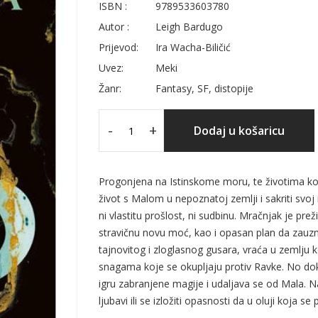
ISBN :
9789533603780
Autor :
Leigh Bardugo
Prijevod:
Ira Wacha-Biličić
Uvez:
Meki
Žanr:
Fantasy, SF, distopije
-
+
Dodaj u košaricu
Progonjena na Istinskome moru, te životima koj
život s Malom u nepoznatoj zemlji i sakriti svo
ni vlastitu prošlost, ni sudbinu. Mračnjak je pr
stravičnu novu moć, kao i opasan plan da zauzm
tajnovitog i zloglasnog gusara, vraća u zemlju k
snagama koje se okupljaju protiv Ravke. No dok
igru zabranjene magije i udaljava se od Mala. 
ljubavi ili se izložiti opasnosti da u oluji koja s