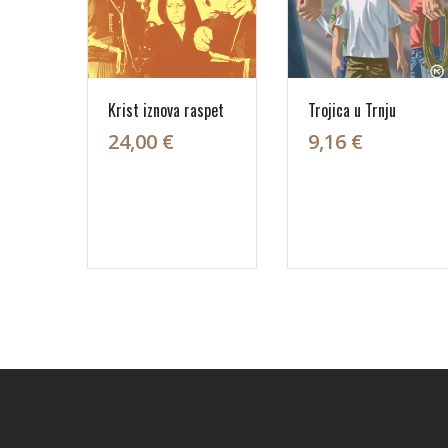
Krist iznova raspet
Trojica u Trnju
24,00 €
9,16 €