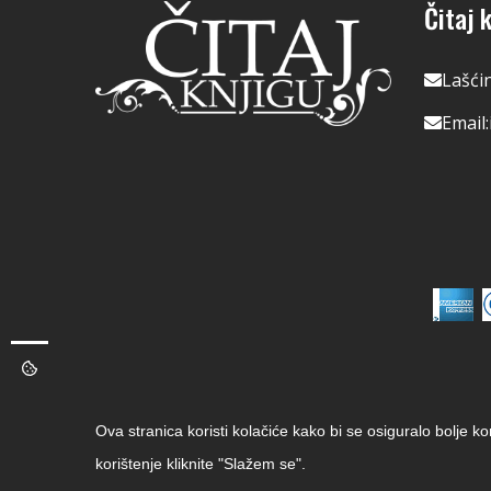
Čitaj k
Lašći
Email:
Ova stranica koristi kolačiće kako bi se osiguralo bolje k
korištenje kliknite "Slažem se".
Copyright © 2026 Čitaj Knjigu