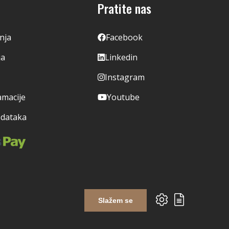
Pratite nas
enja
Facebook
ja
Linkedin
Instagram
amacije
Youtube
odataka
Slažem se
Izrada web shopa