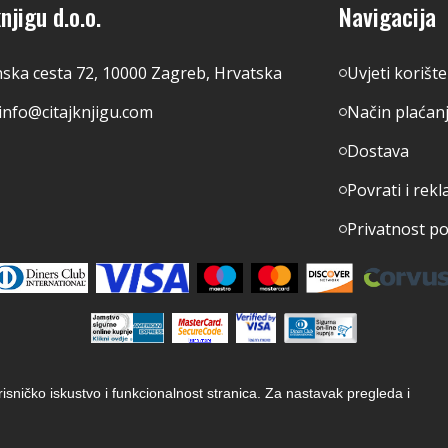
njigu d.o.o.
Navigacija
nska cesta 72, 10000 Zagreb, Hrvatska
Uvjeti korišt
info@citajknjigu.com
Način plaćan
Dostava
Povrati i rekl
Privatnost p
orisničko iskustvo i funkcionalnost stranica. Za nastavak pregleda i