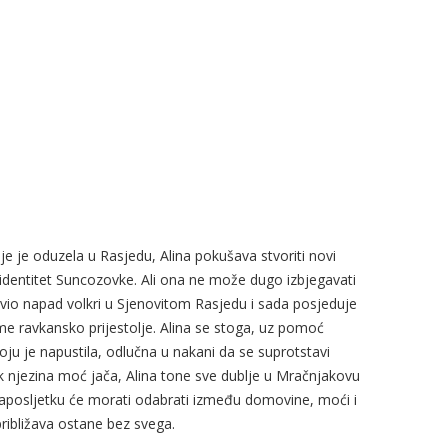
e je oduzela u Rasjedu, Alina pokušava stvoriti novi
j identitet Suncozovke. Ali ona ne može dugo izbjegavati
eživio napad volkri u Sjenovitom Rasjedu i sada posjeduje
e ravkansko prijestolje. Alina se stoga, uz pomoć
oju je napustila, odlučna u nakani da se suprotstavi
 njezina moć jača, Alina tone sve dublje u Mračnjakovu
Naposljetku će morati odabrati između domovine, moći i
e približava ostane bez svega.