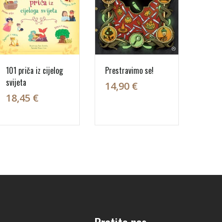
101 priča iz cijelog
Prestravimo se!
svijeta
14,90 €
18,45 €