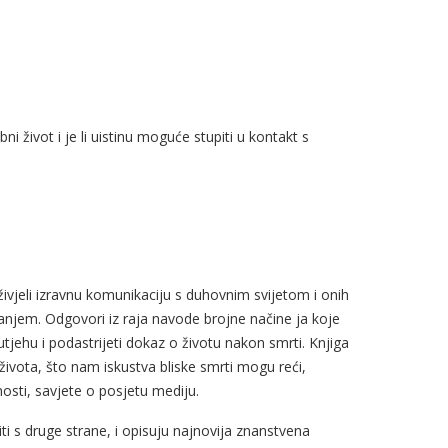
i život i je li uistinu moguće stupiti u kontakt s
doživjeli izravnu komunikaciju s duhovnim svijetom i onih
itanjem. Odgovori iz raja navode brojne načine ja koje
tjehu i podastrijeti dokaz o životu nakon smrti. Knjiga
života, što nam iskustva bliske smrti mogu reći,
jnosti, savjete o posjetu mediju.
i s druge strane, i opisuju najnovija znanstvena