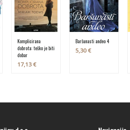
Komplicirana
Baršunasti anđeo 4
dobrota: teško je biti
5,30 €
dobar
17,13 €