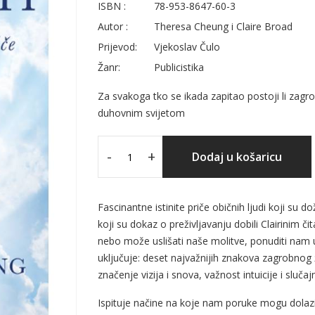
ISBN :
78-953-8647-60-3
Autor :
Theresa Cheung i Claire Broad
Prijevod:
Vjekoslav Čulo
Žanr:
Publicistika
Za svakoga tko se ikada zapitao postoji li zagrobn
duhovnim svijetom
-
+
Dodaj u košaricu
Fascinantne istinite priče običnih ljudi koji su 
koji su dokaz o preživljavanju dobili Clairinim č
nebo može uslišati naše molitve, ponuditi nam u
uključuje: deset najvažnijih znakova zagrobnog 
značenje vizija i snova, važnost intuicije i sluča
Ispituje načine na koje nam poruke mogu dolazit