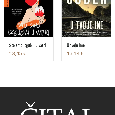
Što smo izgubili u vatri
U tvoje ime
18,45 €
13,14 €