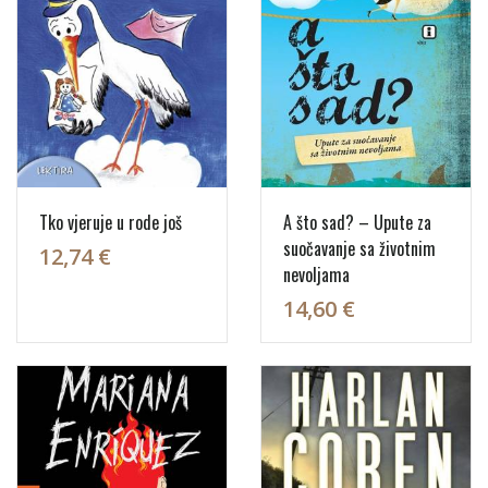
Tko vjeruje u rode još
A što sad? – Upute za
suočavanje sa životnim
12,74 €
nevoljama
14,60 €