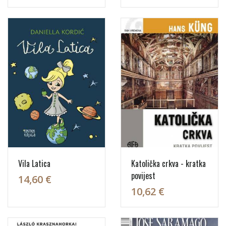
Vila Latica
Katolička crkva - kratka
povijest
14,60 €
10,62 €