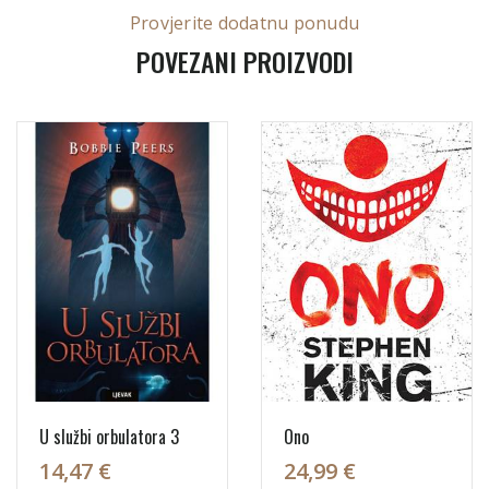
Provjerite dodatnu ponudu
POVEZANI PROIZVODI
U službi orbulatora 3
Ono
14,47 €
24,99 €