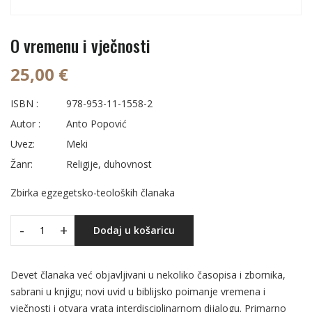
O vremenu i vječnosti
25,00 €
ISBN :
978-953-11-1558-2
Autor :
Anto Popović
Uvez:
Meki
Žanr:
Religije, duhovnost
Zbirka egzegetsko-teoloških članaka
-
+
Dodaj u košaricu
Devet članaka već objavljivani u nekoliko časopisa i zbornika,
sabrani u knjigu; novi uvid u biblijsko poimanje vremena i
vječnosti i otvara vrata interdisciplinarnom dijalogu. Primarno