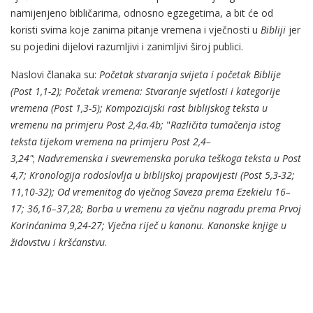
namijenjeno bibličarima, odnosno egzegetima, a bit će od
koristi svima koje zanima pitanje vremena i vječnosti u
Bibliji
jer
su pojedini dijelovi razumljivi i zanimljivi široj publici.
Naslovi članaka su:
Početak stvaranja svijeta i početak Biblije
(Post 1,1-2);
Početak vremena: Stvaranje svjetlosti i kategorije
vremena (Post 1,3-5);
Kompozicijski rast biblijskog teksta u
vremenu na primjeru Post 2,4a.4b;
"
Različita tumačenja istog
teksta tijekom vremena na primjeru Post 2,4–
3,24"
;
Nadvremenska i svevremenska poruka teškoga teksta u Post
4,7;
Kronologija rodoslovlja u biblijskoj prapovijesti (Post 5,3-32;
11,10-32); Od vremenitog do vječnog Saveza prema Ezekielu 16–
17; 36,16–37,28;
Borba u vremenu za vječnu nagradu prema Prvoj
Korinćanima 9,24-27;
Vječna riječ u kanonu. Kanonske knjige u
židovstvu i kršćanstvu
.