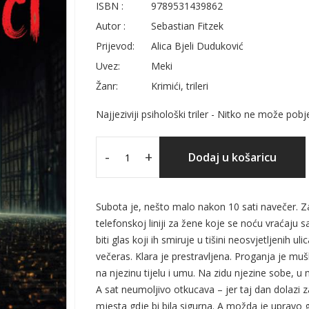
ISBN :
9789531439862
Autor :
Sebastian Fitzek
Prijevod:
Alica Bjeli Duduković
Uvez:
Meki
Žanr:
Krimići, trileri
Najjeziviji psihološki triler - Nitko ne može pobj
-
+
Dodaj u košaricu
Subota je, nešto malo nakon 10 sati navečer. Z
telefonskoj liniji za žene koje se noću vraćaju s
biti glas koji ih smiruje u tišini neosvjetljenih 
večeras. Klara je prestravljena. Proganja je mušk
na njezinu tijelu i umu. Na zidu njezine sobe, u
A sat neumoljivo otkucava – jer taj dan dolaz
mjesta gdje bi bila sigurna. A možda je upravo g