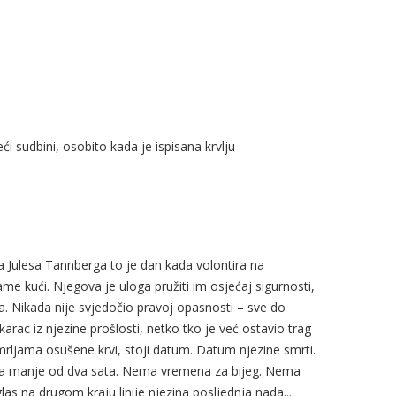
eći sudbini, osobito kada je ispisana krvlju
a Julesa Tannberga to je dan kada volontira na
ame kući. Njegova je uloga pružiti im osjećaj sigurnosti,
ulica. Nikada nije svjedočio pravoj opasnosti – sve do
arac iz njezine prošlosti, netko tko je već ostavio trag
 mrljama osušene krvi, stoji datum. Datum njezine smrti.
i za manje od dva sata. Nema vremena za bijeg. Nema
las na drugom kraju linije njezina posljednja nada...