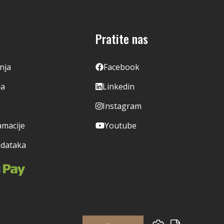
Pratite nas
enja
Facebook
ja
Linkedin
Instagram
amacije
Youtube
odataka