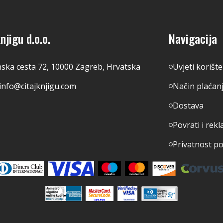
njigu d.o.o.
Navigacija
nska cesta 72, 10000 Zagreb, Hrvatska
Uvjeti korišt
info@citajknjigu.com
Način plaćan
Dostava
Povrati i rekl
Privatnost p