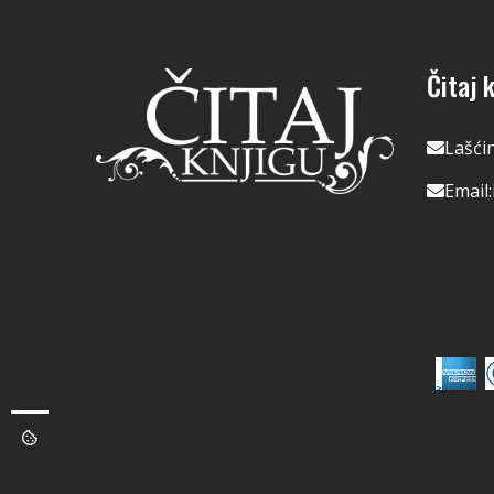
Čitaj k
Lašći
Email: