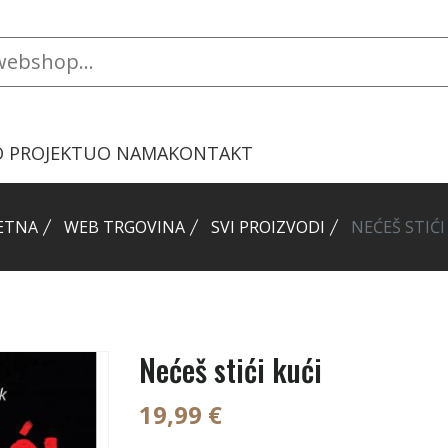
O PROJEKTU
O NAMA
KONTAKT
ETNA
WEB TRGOVINA
SVI PROIZVODI
NEĆEŠ STIĆI
Nećeš stići kući
19,99 €