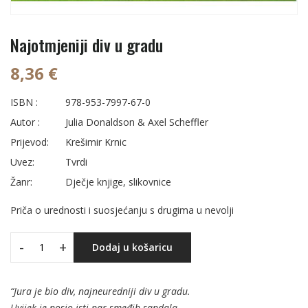
Najotmjeniji div u gradu
8,36 €
ISBN :
978-953-7997-67-0
Autor :
Julia Donaldson & Axel Scheffler
Prijevod:
Krešimir Krnic
Uvez:
Tvrdi
Žanr:
Dječje knjige, slikovnice
Priča o urednosti i suosjećanju s drugima u nevolji
-
+
Dodaj u košaricu
“Jura je bio div, najneuredniji div u gradu.
Uvijek je nosio isti par smeđih sandala