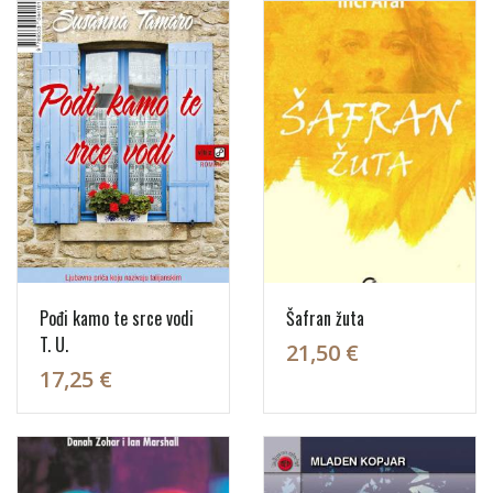
Pođi kamo te srce vodi
Šafran žuta
T. U.
21,50 €
17,25 €