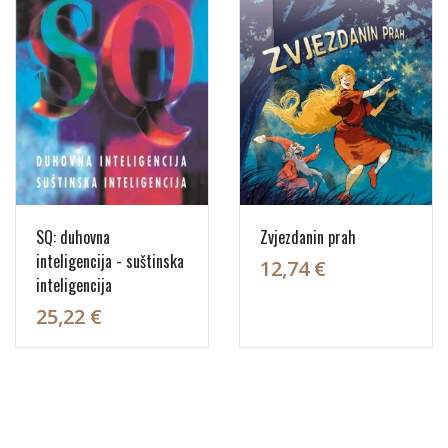
SQ: duhovna
Zvjezdanin prah
inteligencija - suštinska
12,74 €
inteligencija
25,22 €