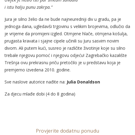
i istu halju punu zakrpa.”
Jura je silno želio da ne bude najneuredniji div u gradu, pa je
jednoga dana, ugledavši trgovinu s velikim brojevima, odlučio da
je vrijeme da promijeni izgled. Otmjene hlače, otmjena košulja,
prugasta kravata i sjajne cipele učinili su Juru sasvim novim
divom. Ali putem kući, susreo je različite životinje koje su silno
trebale njegovu pomoć i njegovu odjeću! Zagrebačko kazalište
Trešnja ovu prekrasnu priču pretočilo je u predstavu koja je
premjerno izvedena 2010. godine.
Sve naslove autorice nađite na:
Julia Donaldson
Za djecu mlađe dobi (4 do 8 godina)
Provjerite dodatnu ponudu