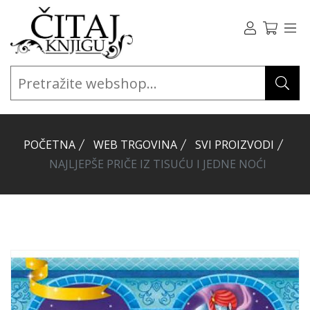
POČETNA
WEB TRGOVINA
SVI PROIZVODI
NAJLJEPŠE PRIČE IZ TISUĆU I JEDNE NOĆI