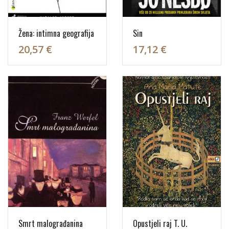
Žena: intimna geografija
Sin
20,57 €
17,12 €
Smrt malograđanina
Opustjeli raj T. U.