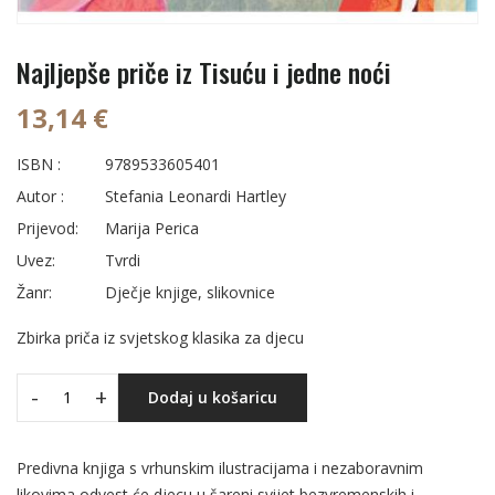
Najljepše priče iz Tisuću i jedne noći
13,14 €
ISBN :
9789533605401
Autor :
Stefania Leonardi Hartley
Prijevod:
Marija Perica
Uvez:
Tvrdi
Žanr:
Dječje knjige, slikovnice
Zbirka priča iz svjetskog klasika za djecu
-
+
Dodaj u košaricu
Predivna knjiga s vrhunskim ilustracijama i nezaboravnim
likovima odvest će djecu u šareni svijet bezvremenskih i