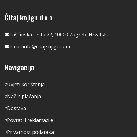
Čitaj knjigu d.o.o.
Lašćinska cesta 72, 10000 Zagreb, Hrvatska
Email:
info@citajknjigu.com
Navigacija
Uvjeti korištenja
Način plaćanja
Dostava
Povrati i reklamacije
Privatnost podataka