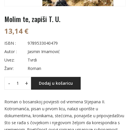
Molim te, zapiši T. U.
13,14 €
ISBN :
9789533040479
Autor :
Jasmin Imamović
Uvez:
Tvrdi
Žanr:
Roman
-
+
Dodaj u košaricu
Roman o bosanskoj povijesti od vremena Stjepana II.
Kotromanića, pisan u prvom licu, nalazi uporište u
dokumentima, kronikama, stećcima, ponajviše u pripovjedaštvu
što se rađa s čovjekom i njegovom željom da korespondira s
vremenom. Poetičnost ovog romana umanjuje suhoparnost