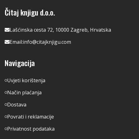
Čitaj knjigu d.o.o.
Lašćinska cesta 72, 10000 Zagreb, Hrvatska
Email:
info@citajknjigu.com
Navigacija
Uvjeti korištenja
Način plaćanja
Dostava
Povrati i reklamacije
Privatnost podataka