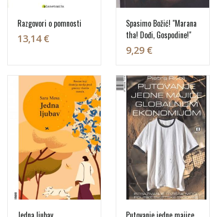
Razgovori o pomnosti
Spasimo Božić! "Marana
tha! Dođi, Gospodine!"
13,14 €
9,29 €
Jedna ljubav
Putovanje jedne majice