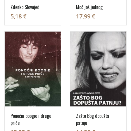
Zdenko Slovojed
Moć još jednog
5,18 €
17,99 €
Ponoćni boogie i druge
Zašto Bog dopušta
priče
patnju