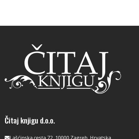
Čitaj knjigu d.o.o.
Lašćinska cesta 72, 10000 Zagreb, Hrvatska