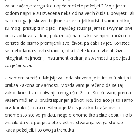
za privlačenje svega što uopće možete poželjeti? Mojsijevim
kodom najprije su izvedena neka od najvećih čuda u povijesti, ali
nakon toga je skriven i njime su se smjeli koristiti samo oni koji
su mogli pristupiti inicijaciji najvišeg stupnja.James Twyman prvi
put razotkriva taj kod, pokazujući nam kako se njime možemo
koristiti da bismo promijenili svoj život, pa čak i svijet. Koristeći
se metodama s ovih stranica, otkrit ćete kako u vlastiti život
integrirati najmoćniji instrument kreiranja stvarnosti u povijesti
čovječanstva.
U samom središtu Mojsijeva koda skrivena je istinska funkcija i
praksa Zakona privlačnosti. Možda vam je rečeno da se taj
zakon koristi za dobivanje onoga što želite, što će vam, prema
vašem mišljenju, pružiti ispunjeniji život. No, što ako je to samo
prvi korak i što ako dešifriranje Mojsijeva koda više ovisi o
onome što ste voljni dati, nego o onome što želite dobiti? To bi
značilo da već posjedujete vještine stvaranja svega što ste
ikada poželjeli, i to ovoga trenutka.