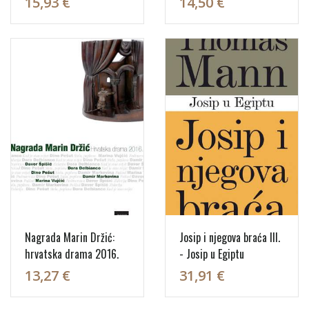
15,93 €
14,50 €
Nagrada Marin Držić:
Josip i njegova braća III.
hrvatska drama 2016.
- Josip u Egiptu
13,27 €
31,91 €