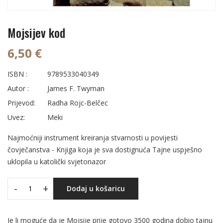
Mojsijev kod
6,50 €
ISBN :
9789533040349
Autor :
James F. Twyman
Prijevod:
Radha Rojc-Belčec
Uvez:
Meki
Najmoćniji instrument kreiranja stvarnosti u povijesti
čovječanstva - Knjiga koja je sva dostignuća Tajne uspješno
uklopila u katolički svjetonazor
-
+
Dodaj u košaricu
Je li moguće da je Mojsije prije gotovo 3500 godina dobio tajnu