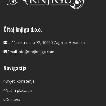
Čitaj knjigu d.o.o.
Lašćinska cesta 72, 10000 Zagreb, Hrvatska
Email:
info@citajknjigu.com
Navigacija
Uvjeti korištenja
Način plaćanja
Dostava