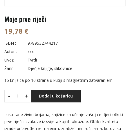
Moje prve riječi
19,78 €
ISBN :
9789532744217
Autor :
xxx
Uvez:
Tvrdi
Žanr:
Dječje knjige, slikovnice
15 knjižica po 10 strana u kutiji s magnetnim zatvaranjem
-
+
Dodaj u košaricu
Ilustrirane živim bojama, knjižice za učenje vašoj će djeci otkriti
prve riječi i zvukove iz svijeta koji ih okružuje. Oblik i kvalitetu
izrade prilagođen je malenim, znatiželjnim ručicama, kutovi su