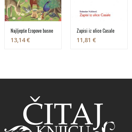
Najljepše Ezopove basne
Zapisi iz ulice Casale
13,14 €
11,81 €