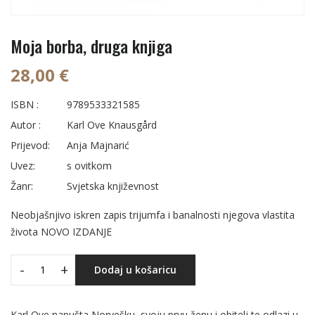
Moja borba, druga knjiga
28,00 €
ISBN :
9789533321585
Autor :
Karl Ove Knausgård
Prijevod:
Anja Majnarić
Uvez:
s ovitkom
Žanr:
Svjetska književnost
Neobjašnjivo iskren zapis trijumfa i banalnosti njegova vlastita
života NOVO IZDANJE
-
+
Dodaj u košaricu
Karl Ove napušta Norvešku, svoju prvu ženu i obitelj te odlazi u