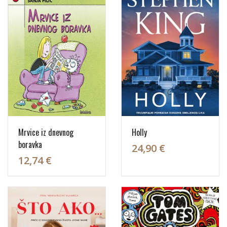
Mrvice iz dnevnog
Holly
boravka
24,90 €
12,74 €