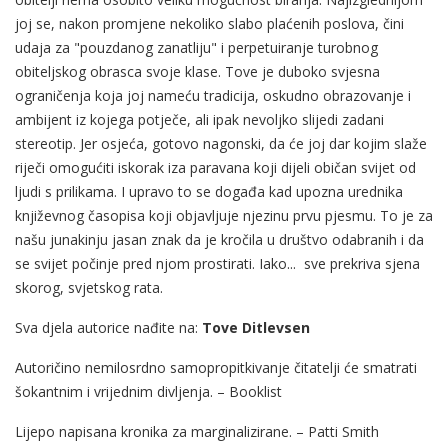
joj se, nakon promjene nekoliko slabo plaćenih poslova, čini
udaja za "pouzdanog zanatliju" i perpetuiranje turobnog
obiteljskog obrasca svoje klase. Tove je duboko svjesna
ograničenja koja joj nameću tradicija, oskudno obrazovanje i
ambijent iz kojega potječe, ali ipak nevoljko slijedi zadani
stereotip. Jer osjeća, gotovo nagonski, da će joj dar kojim slaže
riječi omogućiti iskorak iza paravana koji dijeli običan svijet od
ljudi s prilikama. I upravo to se događa kad upozna urednika
književnog časopisa koji objavljuje njezinu prvu pjesmu. To je za
našu junakinju jasan znak da je kročila u društvo odabranih i da
se svijet počinje pred njom prostirati. Iako... sve prekriva sjena
skorog, svjetskog rata.
Sva djela autorice nađite na:
Tove Ditlevsen
Autoričino nemilosrdno samopropitkivanje čitatelji će smatrati
šokantnim i vrijednim divljenja. – Booklist
Lijepo napisana kronika za marginalizirane. – Patti Smith