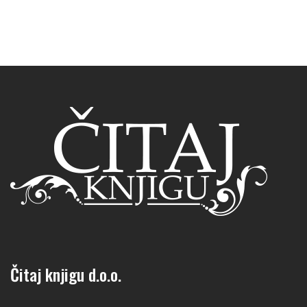
Čitaj knjigu d.o.o.