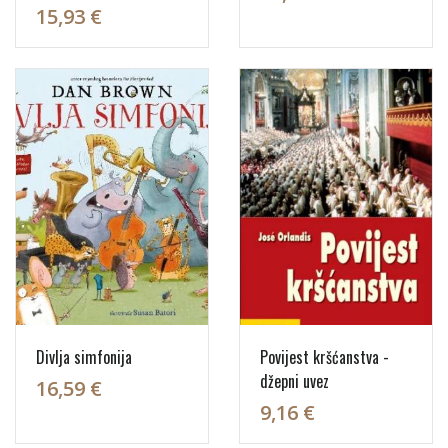
15,93 €
Divlja simfonija
Povijest kršćanstva -
džepni uvez
16,59 €
9,16 €