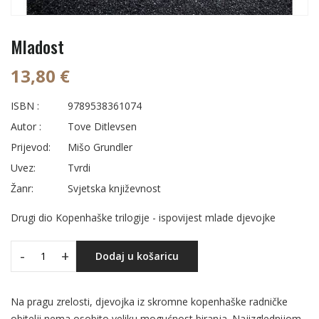
Mladost
13,80 €
ISBN :
9789538361074
Autor :
Tove Ditlevsen
Prijevod:
Mišo Grundler
Uvez:
Tvrdi
Žanr:
Svjetska književnost
Drugi dio Kopenhaške trilogije - ispovijest mlade djevojke
-
+
Dodaj u košaricu
Na pragu zrelosti, djevojka iz skromne kopenhaške radničke
obitelji nema osobito veliku mogućnost biranja. Najizglednijom