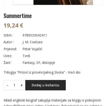
Summertime
19,24 €
ISBN :
9789533042411
Autor :
J. M. Coetzee
Prijevod:
Petar Vujačić
Uvez:
Tvrdi
Žanr:
Fantasy, SF, distopije
Trilogija "Prizori iz provincijalnog života" - treći dio
-
+
Dodaj u košaricu
Mladi engleski biograf sakuplja materijale za knjigu o pokojnom
južnoafričkom piscu Johnu Coetzeeu, fokusirajući se na autora u