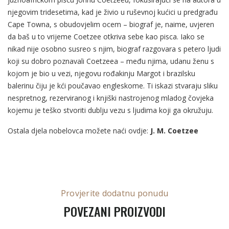
njegovim tridesetima, kad je živio u ruševnoj kućici u predgrađu
Cape Towna, s obudovjelim ocem – biograf je, naime, uvjeren
da baš u to vrijeme Coetzee otkriva sebe kao pisca. Iako se
nikad nije osobno susreo s njim, biograf razgovara s petero ljudi
koji su dobro poznavali Coetzeea – među njima, udanu ženu s
kojom je bio u vezi, njegovu rođakinju Margot i brazilsku
balerinu čiju je kći poučavao engleskome. Ti iskazi stvaraju sliku
nespretnog, rezerviranog i knjiški nastrojenog mladog čovjeka
kojemu je teško stvoriti dublju vezu s ljudima koji ga okružuju.
Ostala djela nobelovca možete naći ovdje:
J. M. Coetzee
Provjerite dodatnu ponudu
POVEZANI PROIZVODI