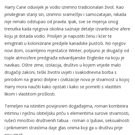
Harry Cane oduvijek je vodio iznimno tradicionalan život. Kao
privilegiran stariji sin, iznimno sramežljiv i samozatajan, nikada
nije nimalo odstupao od pravila. Ipak, sve se mijenja onog
trenutka kada njegova okolina saznaje detalje izvanbračne afere
koju je dotada vodio. Prisiljen je napustiti ženu i kćer te
emigrirati u kolonizirane predjele kanadske pustoši. No njegov
novi dom, osamljeno mjestašce Winter, potpuno je drugačiji od
tople atmosfere predgrađa edvardijanske Engleske na koju je
navikao. Oštre zime, izolacija, društvo u kojem vrijede malo
drugačiji zakoni, teški životni uvjeti i svakodnevna borba s
prirodom na granici divljine i civilizacije nova je stvarnost u kojoj
Harry mora naučiti kako opstati i kako se pomiriti s vlastitim
likom i vlastitom prošlosti.
Temeljen na istinitim povijesnim događajima, roman kombinira
intimnu i nježnu obiteljsku priču s elementima surove stvarnosti,
rušeći mnoštvo društvenih tabua - roman o ljubavi, seksualnosti
i prikrivenim strastima daje glas onima koji ga u društvu prije
nisu imali.