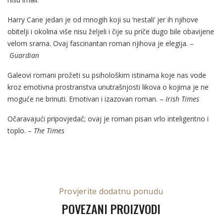
Harry Cane jedan je od mnogih koji su ‘nestali’ jer ih njihove
obitelji i okolina više nisu željeli i čije su priče dugo bile obavijene
velom srama. Ovaj fascinantan roman njihova je elegija. –
Guardian
Galeovi romani prožeti su psihološkim istinama koje nas vode
kroz emotivna prostranstva unutrašnjosti likova o kojima je ne
moguće ne brinuti. Emotivan i izazovan roman. –
Irish Times
Očaravajući pripovjedač; ovaj je roman pisan vrlo inteligentno i
toplo. –
The Times
Provjerite dodatnu ponudu
POVEZANI PROIZVODI