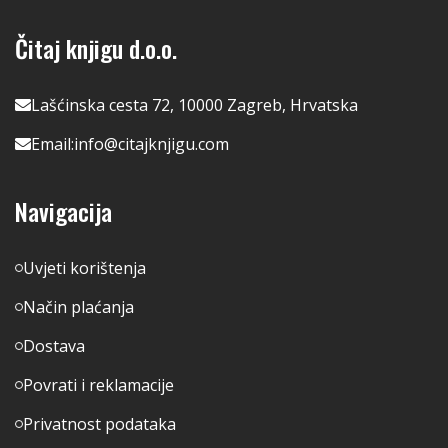
Čitaj knjigu d.o.o.
Lašćinska cesta 72, 10000 Zagreb, Hrvatska
Email:
info@citajknjigu.com
Navigacija
Uvjeti korištenja
Način plaćanja
Dostava
Povrati i reklamacije
Privatnost podataka