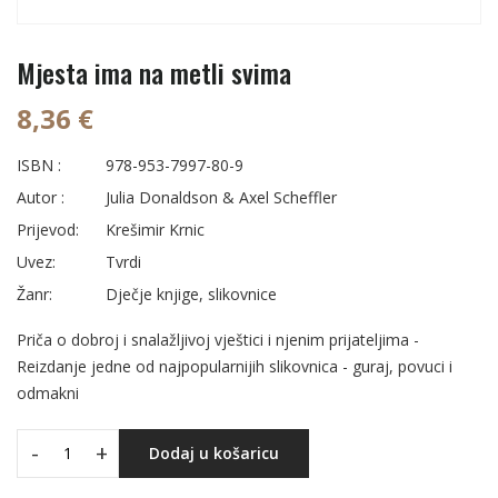
Mjesta ima na metli svima
8,36 €
ISBN :
978-953-7997-80-9
Autor :
Julia Donaldson & Axel Scheffler
Prijevod:
Krešimir Krnic
Uvez:
Tvrdi
Žanr:
Dječje knjige, slikovnice
Priča o dobroj i snalažljivoj vještici i njenim prijateljima -
Reizdanje jedne od najpopularnijih slikovnica - guraj, povuci i
odmakni
-
+
Dodaj u košaricu