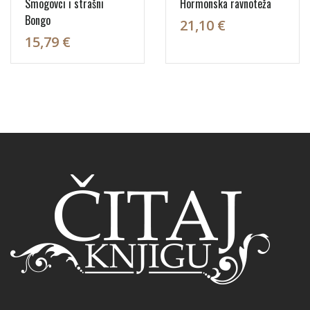
Smogovci i strašni
Hormonska ravnoteža
Bongo
21,10 €
15,79 €