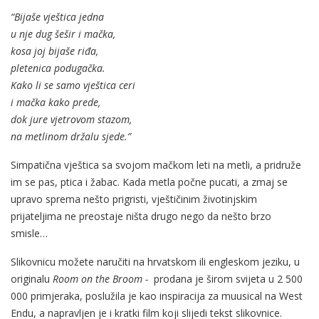
“Bijaše vještica jedna
u nje dug šešir i mačka,
kosa joj bijaše riđa,
pletenica podugačka.
Kako li se samo vještica ceri
i mačka kako prede,
dok jure vjetrovom stazom,
na metlinom držalu sjede.”
Simpatična vještica sa svojom mačkom leti na metli, a pridruže
im se pas, ptica i žabac. Kada metla počne pucati, a zmaj se
upravo sprema nešto prigristi, vještičinim životinjskim
prijateljima ne preostaje ništa drugo nego da nešto brzo
smisle…
Slikovnicu možete naručiti na hrvatskom ili engleskom jeziku, u
originalu
Room on the Broom -
prodana je širom svijeta u 2 500
000 primjeraka, poslužila je kao inspiracija za muusical na West
Endu, a napravljen je i kratki film koji slijedi tekst slikovnice.