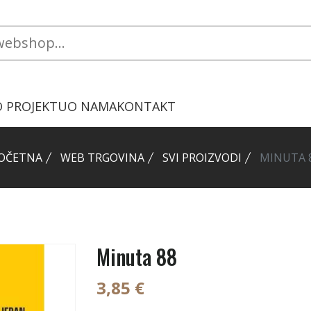
O PROJEKTU
O NAMA
KONTAKT
OČETNA
WEB TRGOVINA
SVI PROIZVODI
MINUTA 
Minuta 88
3,85 €