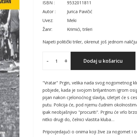
ISBN :
9532011811
Autor :
Jurica Pavičić
Uvez:
Meki
Žanr:
Krimići, trileri
Napeti politički triler, okrenut još jednom naličju
-
+
Dodaj u košaricu
"Vratar" Prgin, velika nada svog nogometnog kl
pobjede, kada je svojom briljantnom igrom osigu
pijan nakon cjelonoćnog slavlja, izletjet će s ces
putu. Policija će, pod njemu čudnim okolnostima,
ipak neobjašnjivo "procuriti". Prginu će vrlo brz
nitko drugi do, čelnici vlastita kluba…
Pripovjedajući o onima koji žive za nogomet i 