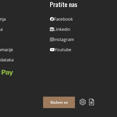
Pratite nas
enja
Facebook
ja
Linkedin
Instagram
amacije
Youtube
odataka
Slažem se
Izrada web shopa