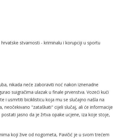
 hrvatske stvarnosti - kriminalu i korupciji u sportu
uba, nikada neće zaboraviti noć nakon iznenadne
rao suigračima ulazak u finale prvenstva. Vozeći kući
te i usmrtiti biciklisticu koja mu se slučajno našla na
 neočekivano "zataškati" cijeli slučaj, ali će informacije
o postati jasno da je žrtva opake ucjene, iza koje stoje,
onima koji žive od nogometa, Pavičić je u svom trećem