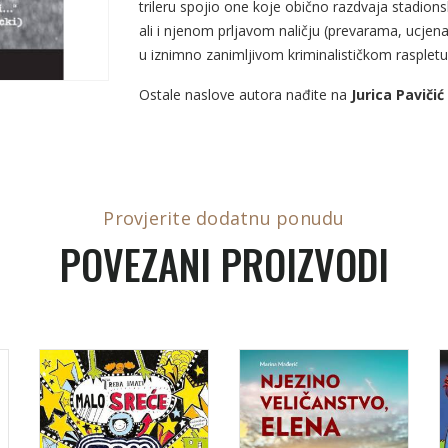
trileru spojio one koje obično razdvaja stadionsk
ali i njenom prljavom naličju (prevarama, ucje
u iznimno zanimljivom kriminalističkom raspletu
Ostale naslove autora nađite na
Jurica Pavičić
Provjerite dodatnu ponudu
POVEZANI PROIZVODI