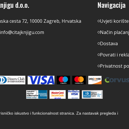
njigu d.o.o.
Navigacija
nska cesta 72, 10000 Zagreb, Hrvatska
Uvjeti korišt
info@citajknjigu.com
Način plaćan
Dostava
Povrati i rekl
Privatnost p
orisničko iskustvo i funkcionalnost stranica. Za nastavak pregleda i