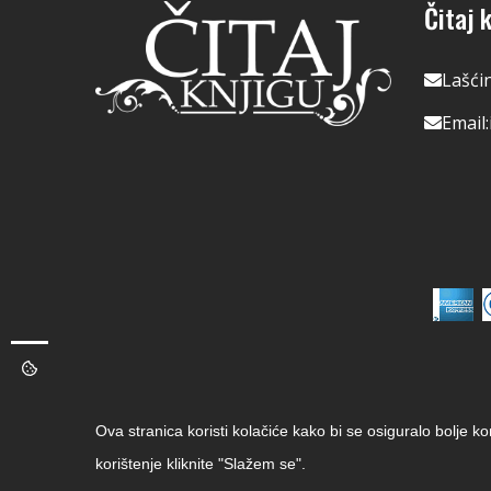
Čitaj k
Lašći
Email:
Ova stranica koristi kolačiće kako bi se osiguralo bolje k
korištenje kliknite "Slažem se".
Copyright © 2026 Čitaj Knjigu