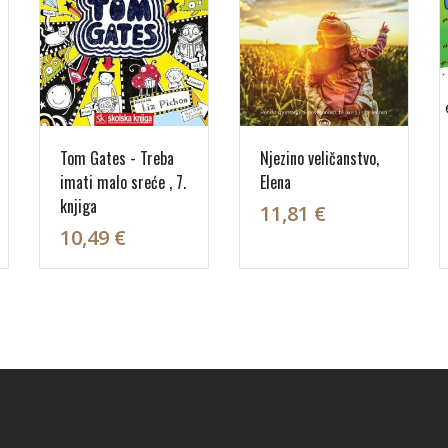
Tom Gates - Treba
Njezino veličanstvo,
imati malo sreće , 7.
Elena
knjiga
11,81 €
10,49 €