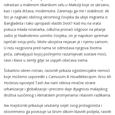
odrastao u malenom ribarskom selu u Maleziji koje se ubrzano,
kao i cijela država, modernizira. Zanimaju ga mir i stabilnost. Ali
što je nagnalo običnog skromnog čovjeka da ubije migranta iz
Bangladeša i tako upropasti vlastiti život? Kad mu na vrata
pokuca mlada novinarka, odlučna pronaći odgovor na pitanje
zašto je hladnokrvno usmrtio čovjeka, on je napokon spreman
ispričati svoju priču. Motiv ubojstva nejasan je i njemu samom.
U nizu razgovora pred nama se odmotava njegova životna
priča, zahvaljujući kojoj počinjemo razumijevati sustave moći,
rase i klase u zemlji gdje se uspjeh obećava svima.
Šokantno iskren roman, razornih prikaza egzistencijalne nemoći
koje možemo usporediti s Camusom ili Houellebecqom. Kroz Ah
Hockovu ispovijed Tash Aw nam otkriva mračne strane
urbanizacije i globalizacije i precizno daje dijagnozu malajskog
društva suočenog s klimatskim promjenama i klasnim razlikama.
Aw majstorski prikazuje unutarnji svijet svog protagonista i
istovremeno ga povezuje sa širom slikom klasnih podjela, rasnih