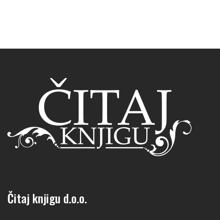
Čitaj knjigu d.o.o.