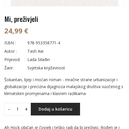
Mi, preživjeli
24,99 €
ISBN :
978-953358771-4
Autor :
Tash Aw
Prijevod:
Lada Silađin
Žanr:
Svjetska književnost
Šokantan, lijep i moćan roman - mračne strane urbanizacije i
globalizacije i precizna dijagnoza malajskog društva suočenog s
klimatskim promjenama i klasnim razlikama
-
+
Dodaj u košaricu
Ah Hock običan je čovjek i teško radi da bi preživio. Rođen je i