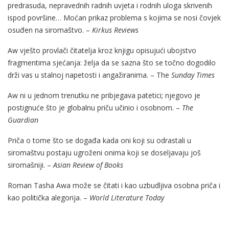
predrasuda, nepravednih radnih uvjeta i rodnih uloga skrivenih
ispod površine… Moćan prikaz problema s kojima se nosi čovjek
osuđen na siromaštvo. –
Kirkus Reviews
Aw vješto provlači čitatelja kroz knjigu opisujući ubojstvo
fragmentima sjećanja: želja da se sazna što se točno dogodilo
drži vas u stalnoj napetosti i angažiranima. – The
Sunday Times
Aw ni u jednom trenutku ne pribjegava patetici; njegovo je
postignuće što je globalnu priču učinio i osobnom. –
The
Guardian
Priča o tome što se događa kada oni koji su odrastali u
siromaštvu postaju ugroženi onima koji se doseljavaju još
siromašniji. –
Asian Review of Books
Roman Tasha Awa može se čitati i kao uzbudljiva osobna priča i
kao politička alegorija. –
World Literature Today