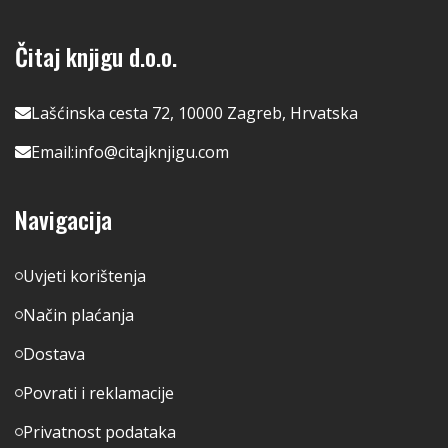
Čitaj knjigu d.o.o.
Lašćinska cesta 72, 10000 Zagreb, Hrvatska
Email:
info@citajknjigu.com
Navigacija
Uvjeti korištenja
Način plaćanja
Dostava
Povrati i reklamacije
Privatnost podataka