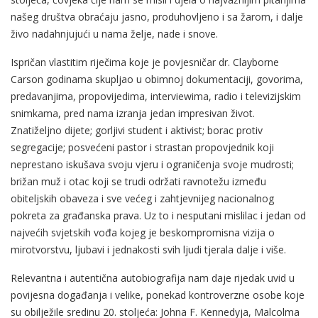
našeg društva obraćaju jasno, produhovljeno i sa žarom, i dalje
živo nadahnjujući u nama želje, nade i snove.
Ispričan vlastitim riječima koje je povjesničar dr. Clayborne
Carson godinama skupljao u obimnoj dokumentaciji, govorima,
predavanjima, propovijedima, interviewima, radio i televizijskim
snimkama, pred nama izranja jedan impresivan život.
Znatiželjno dijete; gorljivi student i aktivist; borac protiv
segregacije; posvećeni pastor i strastan propovjednik koji
neprestano iskušava svoju vjeru i ograničenja svoje mudrosti;
brižan muž i otac koji se trudi održati ravnotežu između
obiteljskih obaveza i sve većeg i zahtjevnijeg nacionalnog
pokreta za građanska prava. Uz to i nesputani mislilac i jedan od
najvećih svjetskih vođa kojeg je beskompromisna vizija o
mirotvorstvu, ljubavi i jednakosti svih ljudi tjerala dalje i više.
Relevantna i autentična autobiografija nam daje rijedak uvid u
povijesna događanja i velike, ponekad kontroverzne osobe koje
su obilježile sredinu 20. stoljeća: Johna F. Kennedyja, Malcolma