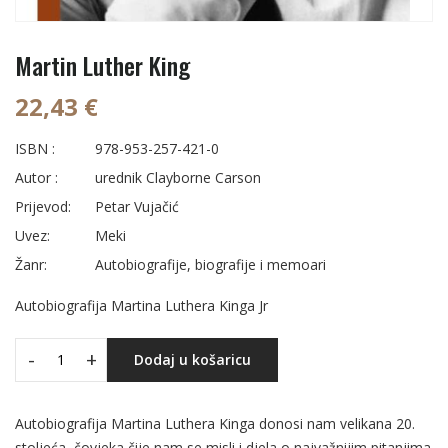
Martin Luther King
22,43 €
ISBN :
978-953-257-421-0
Autor :
urednik Clayborne Carson
Prijevod:
Petar Vujačić
Uvez:
Meki
Žanr:
Autobiografije, biografije i memoari
Autobiografija Martina Luthera Kinga Jr
-
+
Dodaj u košaricu
Autobiografija Martina Luthera Kinga donosi nam velikana 20.
stoljeća, čovjeka čije nam se misli i djela o najvažnijim pitanjima