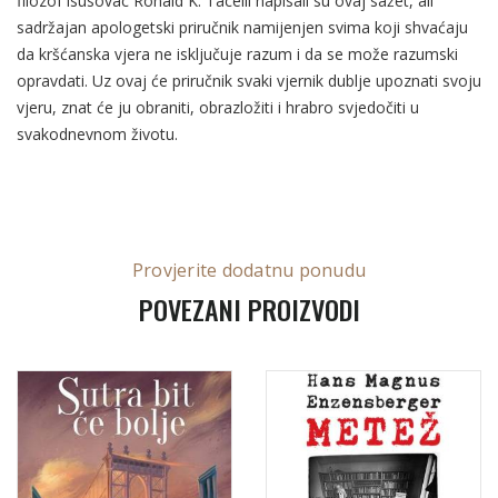
filozof isusovac Ronald K. Tacelli napisali su ovaj sažet, ali
sadržajan apologetski priručnik namijenjen svima koji shvaćaju
da kršćanska vjera ne isključuje razum i da se može razumski
opravdati. Uz ovaj će priručnik svaki vjernik dublje upoznati svoju
vjeru, znat će ju obraniti, obrazložiti i hrabro svjedočiti u
svakodnevnom životu.
Provjerite dodatnu ponudu
POVEZANI PROIZVODI