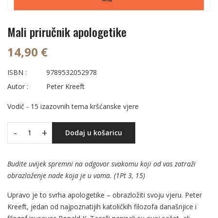
Mali priručnik apologetike
14,90 €
ISBN :
9789532052978
Autor :
Peter Kreeft
Vodič - 15 izazovnih tema kršćanske vjere
-
+
Dodaj u košaricu
Budite uvijek spremni na odgovor svakomu koji od vas zatraži
obrazloženje nade koja je u vama. (1Pt 3, 15)
Upravo je to svrha apologetike – obrazložiti svoju vjeru. Peter
Kreeft, jedan od najpoznatijih katoličkih filozofa današnjice i