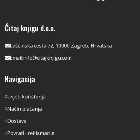
Čitaj knjigu d.o.o.
Lašćinska cesta 72, 10000 Zagreb, Hrvatska
Email:
info@citajknjigu.com
Navigacija
Uvjeti korištenja
Način plaćanja
Dostava
Povrati i reklamacije