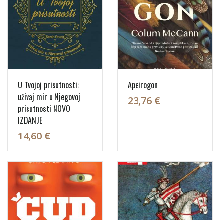
U Tvojoj prisutnosti:
Apeirogon
uživaj mir u Njegovoj
23,76 €
prisutnosti NOVO
IZDANJE
14,60 €