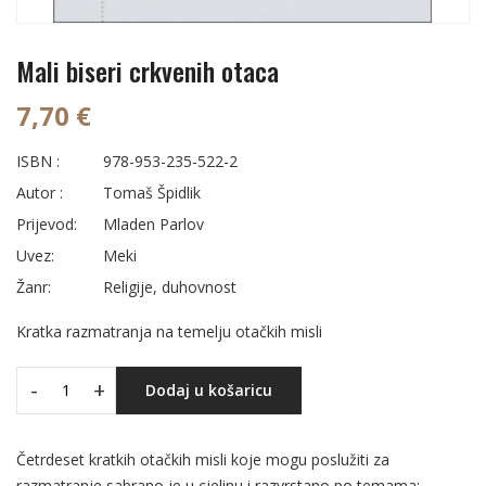
Mali biseri crkvenih otaca
7,70 €
ISBN :
978-953-235-522-2
Autor :
Tomaš Špidlik
Prijevod:
Mladen Parlov
Uvez:
Meki
Žanr:
Religije, duhovnost
Kratka razmatranja na temelju otačkih misli
-
+
Dodaj u košaricu
Četrdeset kratkih otačkih misli koje mogu poslužiti za
razmatranje sabrano je u cjelinu i razvrstano po temama: