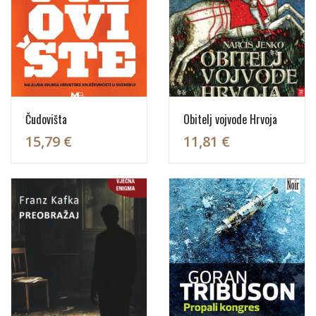
Čudovišta
Obitelj vojvode Hrvoja
15,79 €
11,81 €