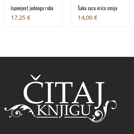
Ispovijest jednoga roba
Šaka suza vrića smija
17,25 €
14,00 €