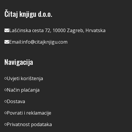
Čitaj knjigu d.o.o.
Lašćinska cesta 72, 10000 Zagreb, Hrvatska
Email:
info@citajknjigu.com
Navigacija
Uvjeti korištenja
Način plaćanja
Dostava
Povrati i reklamacije
Privatnost podataka