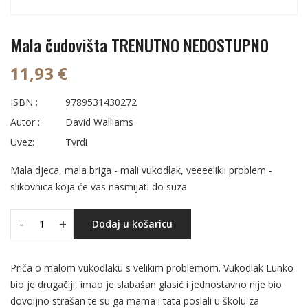
Mala čudovišta TRENUTNO NEDOSTUPNO
11,93 €
ISBN :
9789531430272
Autor :
David Walliams
Uvez:
Tvrdi
Mala djeca, mala briga - mali vukodlak, veeeelikii problem -
slikovnica koja će vas nasmijati do suza
-
+
Dodaj u košaricu
Priča o malom vukodlaku s velikim problemom. Vukodlak Lunko
bio je drugačiji, imao je slabašan glasić i jednostavno nije bio
dovoljno strašan te su ga mama i tata poslali u školu za