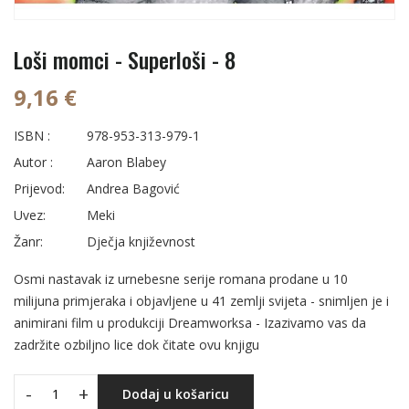
Loši momci - Superloši - 8
9,16 €
ISBN :
978-953-313-979-1
Autor :
Aaron Blabey
Prijevod:
Andrea Bagović
Uvez:
Meki
Žanr:
Dječja književnost
Osmi nastavak iz urnebesne serije romana prodane u 10
milijuna primjeraka i objavljene u 41 zemlji svijeta - snimljen je i
animirani film u produkciji Dreamworksa - Izazivamo vas da
zadržite ozbiljno lice dok čitate ovu knjigu
-
+
Dodaj u košaricu