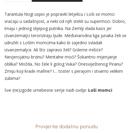
Tarantula Nogi uspio je popraviti letjelicu i Loši se momci
vraćaju u sadašnjost, a neki od njih stekli su supermoći. Dobro,
imaju i jednog slijepog putnika. Na Zemlji vlada kaos jer
izvanzemaljci teroriziraju ljude. Međunarodna liga junaka
želi se
udružiti s Lošim momcima kako bi zajedno svladali
izvanzemaljce. Ali što zapravo želi? Goleme mišiće?
Nevjerojatnu brzinu? Mentalne moći? Šokantno mijenjanje
oblika? Možda
.
No žele li golog Vuka?
Onesviještenog Piranu?
Zmiju koji krade mafine? I… toster s perajom i stvarno velikim
zubima?
Sve (ne)zgode urnebesne serije nađi ovdje:
Loši momci
Provjerite dodatnu ponudu