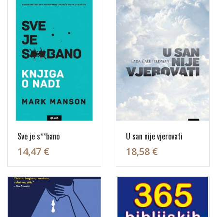
Sve je s**bano
U san nije vjerovati
14,47 €
18,58 €