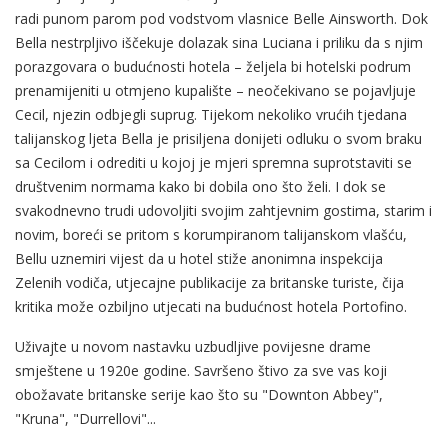
radi punom parom pod vodstvom vlasnice Belle Ainsworth. Dok
Bella nestrpljivo iščekuje dolazak sina Luciana i priliku da s njim
porazgovara o budućnosti hotela – željela bi hotelski podrum
prenamijeniti u otmjeno kupalište – neočekivano se pojavljuje
Cecil, njezin odbjegli suprug. Tijekom nekoliko vrućih tjedana
talijanskog ljeta Bella je prisiljena donijeti odluku o svom braku
sa Cecilom i odrediti u kojoj je mjeri spremna suprotstaviti se
društvenim normama kako bi dobila ono što želi. I dok se
svakodnevno trudi udovoljiti svojim zahtjevnim gostima, starim i
novim, boreći se pritom s korumpiranom talijanskom vlašću,
Bellu uznemiri vijest da u hotel stiže anonimna inspekcija
Zelenih vodiča, utjecajne publikacije za britanske turiste, čija
kritika može ozbiljno utjecati na budućnost hotela Portofino.
Uživajte u novom nastavku uzbudljive povijesne drame
smještene u 1920e godine. Savršeno štivo za sve vas koji
obožavate britanske serije kao što su "Downton Abbey",
"Kruna", "Durrellovi"...