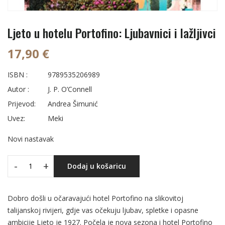
Ljeto u hotelu Portofino: Ljubavnici i lažljivci
17,90 €
ISBN :
9789535206989
Autor :
J. P. O’Connell
Prijevod:
Andrea Šimunić
Uvez:
Meki
Novi nastavak
-
+
Dodaj u košaricu
Dobro došli u očaravajući hotel Portofino na slikovitoj
talijanskoj rivijeri, gdje vas očekuju ljubav, spletke i opasne
ambicije Ljeto je 1927. Počela je nova sezona i hotel Portofino