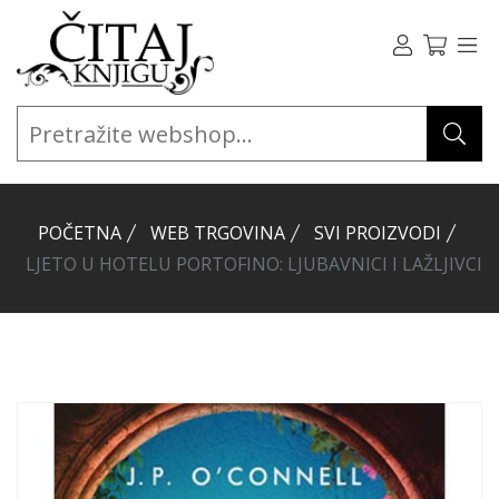
POČETNA
WEB TRGOVINA
SVI PROIZVODI
LJETO U HOTELU PORTOFINO: LJUBAVNICI I LAŽLJIVCI