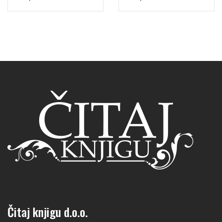
Čitaj knjigu d.o.o.