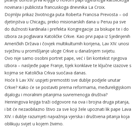
novinara i publicista francuskoga dnevnika La Croix.
Dojmljiv prikaz životnoga puta Roberta Francisa Prevosta – od
djetinjstva u Chicagu, preko misionarskih dana u Peruu pa sve
do dužnosti kardinala i prefekta Kongregacije za biskupe te i do
izbora za poglavara Katoličke Crkve. Kao prvi papa iz Sjedinjenih
Američkih Država i čovjek multikulturnih korijena, Lav XIV. unosi
svježinu u promišljanje uloge Crkve u današnjem svijetu.
Ovo nije samo osobni portret pape, već i širi kontekst njegova
izbora – nasljeđe pape Franje, tijek konklave te ključne izazove s
kojima se Katolička Crkva suočava danas.
Hoće li Lav XIV. uspjeti premostiti sve dublje podjele unutar
Crkve? Kako će se postaviti prema reformama, međureligijskom
dijalogu i moralnim pitanjima suvremenoga društva?
Henningova knjiga traži odgovore na ova i brojna druga pitanja,
i bit će nezaobilazno štivo za sve koji žele upoznati lik pape Lava
XIV. i dublje razumjeti najvažnija vjerska i društvena pitanja koja
oblikuju svijet u kojem živimo.