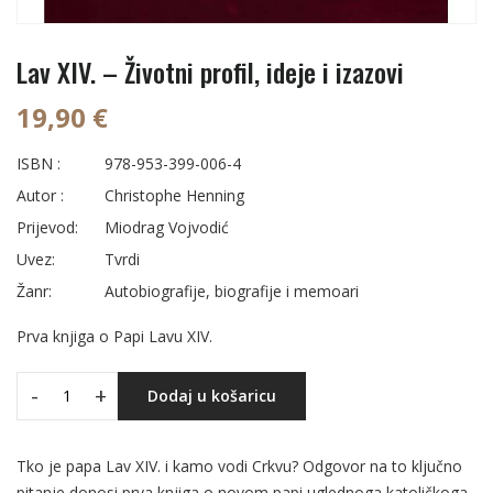
Lav XIV. – Životni profil, ideje i izazovi
19,90 €
ISBN :
978-953-399-006-4
Autor :
Christophe Henning
Prijevod:
Miodrag Vojvodić
Uvez:
Tvrdi
Žanr:
Autobiografije, biografije i memoari
Prva knjiga o Papi Lavu XIV.
-
+
Dodaj u košaricu
Tko je papa Lav XIV. i kamo vodi Crkvu? Odgovor na to ključno
pitanje donosi prva knjiga o novom papi uglednoga katoličkoga