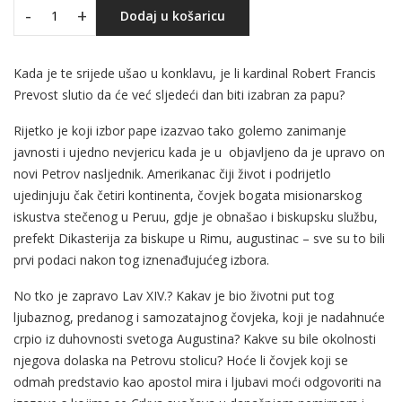
-
+
Dodaj u košaricu
Kada je te srijede ušao u konklavu, je li kardinal Robert Francis
Prevost slutio da će već sljedeći dan biti izabran za papu?
Rijetko je koji izbor pape izazvao tako golemo zanimanje
javnosti i ujedno nevjericu kada je u objavljeno da je upravo on
novi Petrov nasljednik. Amerikanac čiji život i podrijetlo
ujedinjuju čak četiri kontinenta, čovjek bogata misionarskog
iskustva stečenog u Peruu, gdje je obnašao i biskupsku službu,
prefekt Dikasterija za biskupe u Rimu, augustinac – sve su to bili
prvi podaci nakon tog iznenađujućeg izbora.
No tko je zapravo Lav XIV.? Kakav je bio životni put tog
ljubaznog, predanog i samozatajnog čovjeka, koji je nadahnuće
crpio iz duhovnosti svetoga Augustina? Kakve su bile okolnosti
njegova dolaska na Petrovu stolicu? Hoće li čovjek koji se
odmah predstavio kao apostol mira i ljubavi moći odgovoriti na