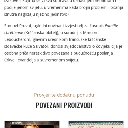
izazove s kojima se Crkva suočava u današnjem nemirnom i
podijeljenom svijetu, u vremenima kada brojni problemi i pitanja
iznutra nagrizaju njezino jedinstvo?
Samuel Pruvot, ugledni novinar i izvjestitelj za časopis
Famille
chrétienne
(Kršćanska obitelj), u suradnji s Marcom
Leboucherom, glavnim urednikom francuske kršćanske
izdavačke kuće Salvator, donosi svjedočanstvo o čovjeku čija je
osobna priča neraskidivo povezana s budućnošću poslanja
Crkve i evanđelja u suvremenom svijetu.
Provjerite dodatnu ponudu
POVEZANI PROIZVODI