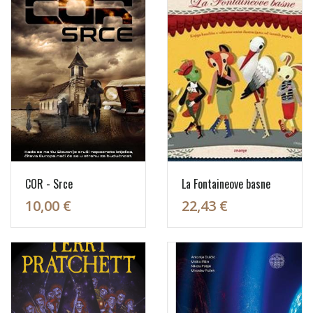
COR - Srce
La Fontaineove basne
10,00 €
22,43 €