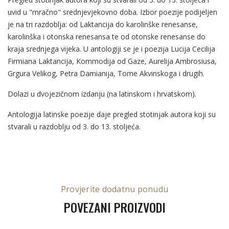
uvid u "mračno" srednjevjekovno doba. Izbor poezije podijeljen
je na tri razdoblja: od Laktancija do karolinške renesanse,
karolinška i otonska renesansa te od otonske renesanse do
kraja srednjega vijeka. U antologiji se je i poezija Lucija Cecilija
Firmiana Laktancija, Kommodija od Gaze, Aurelija Ambrosiusa,
Grgura Velikog, Petra Damianija, Tome Akvinskoga i drugih.
Dolazi u dvojezičnom izdanju (na latinskom i hrvatskom).
Antologija latinske poezije daje pregled stotinjak autora koji su
stvarali u razdoblju od 3. do 13. stoljeća.
Provjerite dodatnu ponudu
POVEZANI PROIZVODI