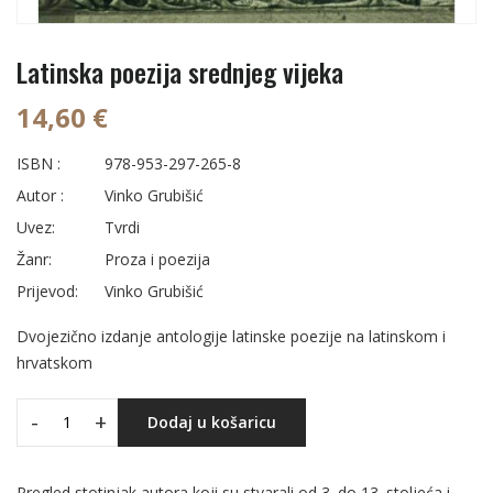
Latinska poezija srednjeg vijeka
14,60 €
ISBN :
978-953-297-265-8
Autor :
Vinko Grubišić
Uvez:
Tvrdi
Žanr:
Proza i poezija
Prijevod:
Vinko Grubišić
Dvojezično izdanje antologije latinske poezije na latinskom i
hrvatskom
-
+
Dodaj u košaricu
Pregled stotinjak autora koji su stvarali od 3. do 13. stoljeća i