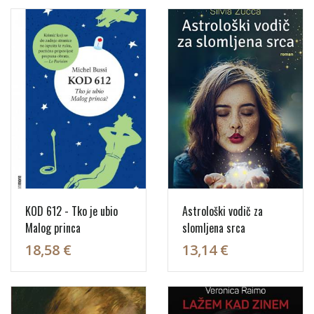
KOD 612 - Tko je ubio
Astrološki vodič za
Malog princa
slomljena srca
18,58 €
13,14 €