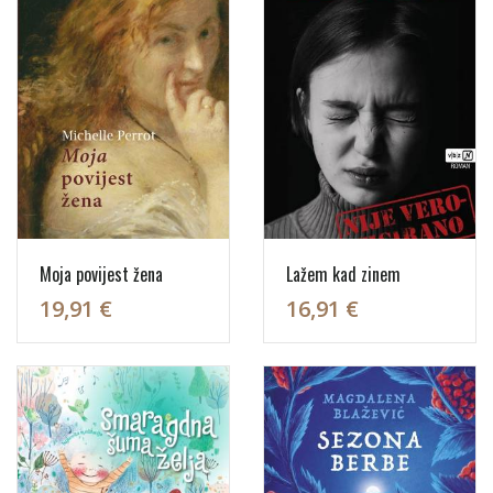
Moja povijest žena
Lažem kad zinem
19,91 €
16,91 €