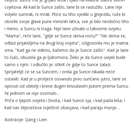
cvjetova. Ali kad bi Sunce zašlo, lane bi se rastužilo. Lane nije
voljelo sumrak, ni mrak. Ptice su tiho sjedile u gnijezdu, ruže bi
oborile svoje glave pune mirisnih latica, sve je bilo neobično tiho
i mirno, a Suncu ni traga. Nije lane uživalo u takvome svijetu.
"Mama", reče lane, "gdje se Sunce skriva noću?" "Ne skriva se,
odlazi prijateljima na drugi kraj svijeta", odgovorila mu je mama
srna. "Kad ga ne vidimo, kažemo da je Sunce zašlo". Kad je lane
to čulo, obuzela ga je ljubomora. Želio je da Sunce uvijek bude
samo s njim. I odlučilo je: otkrit će gdje to Sunce zalazi.
Sprijateljit će se sa Suncem, i onda ga Sunce nikada neće
ostaviti. Kad je u proljeće osvanulo prvo sunčano jutro, lane se
oprosti od obitelji i krene dugim krivudavim putem prema Suncu.
Ni jednom se nije osvrnulo…
Priča o ljepoti svijeta i života, i kad Sunce sja, i kad pada kiša, i
kad nas Mjesečeva svjetlost obasjava, i kad paraju munje…
Ilustracije: Qang i Lien