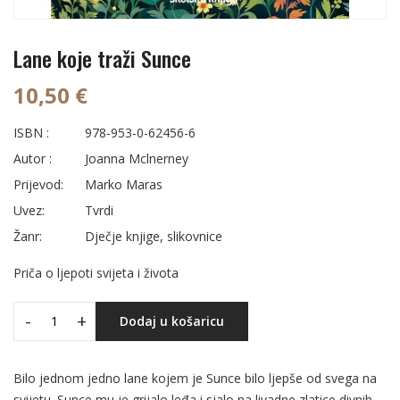
Lane koje traži Sunce
10,50 €
ISBN :
978-953-0-62456-6
Autor :
Joanna Mclnerney
Prijevod:
Marko Maras
Uvez:
Tvrdi
Žanr:
Dječje knjige, slikovnice
Priča o ljepoti svijeta i života
-
+
Dodaj u košaricu
Bilo jednom jedno lane kojem je Sunce bilo ljepše od svega na
svijetu. Sunce mu je grijalo leđa i sjalo na livadne zlatice divnih