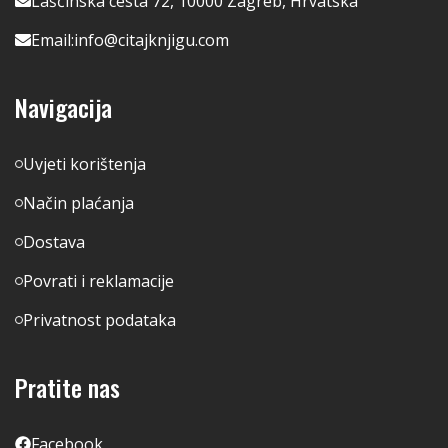
Lašćinska cesta 72, 10000 Zagreb, Hrvatska
Email:
info@citajknjigu.com
Navigacija
Uvjeti korištenja
Način plaćanja
Dostava
Povrati i reklamacije
Privatnost podataka
Pratite nas
Facebook