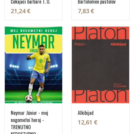
Čekajući barbare T. U.
Bartolomeo pustolov
21,24 €
7,83 €
Neymar Júnior - moj
Alkibijad
nogometni heroj -
12,61 €
TRENUTNO