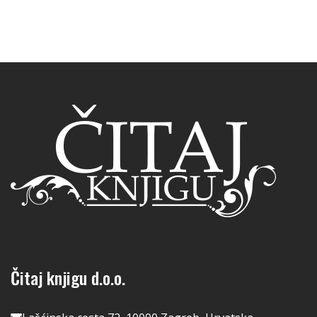
Čitaj knjigu d.o.o.